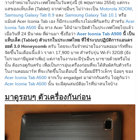
วางจำหน่ายในประเทศไทยในวันพรุ่งนี้ (6 พฤษภาคม 2554) แต่กระ
แสของแท็บเล็ต (Tablet) จากค่ายอื่นๆ ไม่ว่าจะเป็น
Motorola XOOM
,
Samsung Galaxy Tab 8.9
และ
Samsung Galaxy Tab 10.1
หรือ
แม้แต่ Acer Iconia Tab เอง ก็มีกระแสที่แรงไม่แพ้กันครับ สำหรับ
Acer
Iconia Tab A500
นั้น ทาง Acer ได้นำมาเปิดตัวในประเทศไทยไปแล้ว
เมื่อวันที่ 24 มีนาคม ที่ผ่านมา ซึ่งถือว่า
Acer Iconia Tab A500
นี้ เป็น
แท็บเล็ต (Tablet) ตัวแรกในประเทศไทย ที่ใช้ระบบปฏิบัติการแอนดร
อยด์ 3.0 Honeycomb
ครับ โดยจะเริ่มจำหน่ายในงานคอมมาร์ทที่จะ
จัดขึ้นในเดือนนี้แล้ว ราคา 17,900 บาท สำหรับรุ่น Wi-Fi 32GB (ยัง
ไม่รวมภาษีมูลค่าเพิ่ม) แต่ภายในงานจะมีรุ่นอื่นๆ มาขายด้วยหรือไม่
นั้น ต้องรอดูกันครับ เพื่อเป็นการอุ่นเครื่องก่อนที่จะได้สัมผัสกับตัวจริง
ในงานคอมมาร์ท ที่จะเกิดขึ้นในเดือนนี้ วันนี้ผมมีรีวิวเล็กๆ น้อยๆ ของ
Acer Iconia Tab A500
จากเว็บ engadget มาฝากกันครับ ไปดูกันว่า
Acer Iconia Tab A500
นั้น จะมีคุณสมบัติอะไรที่น่าสนใจบ้าง
มาดูรอบๆ ตัวเครื่องกันก่อน