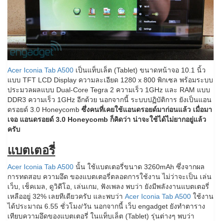
Acer Iconia Tab A500
เป็นแท็บเล็ต (Tablet) ขนาดหน้าจอ 10.1 นิ้ว
แบบ TFT LCD Display ความละเอียด 1280 x 800 พิกเซล พร้อมระบบ
ประมวลผลแบบ Dual-Core Tegra 2 ความเร็ว 1GHz และ RAM แบบ
DDR3 ความเร็ว 1GHz อีกด้วย นอกจากนี้ ระบบปฏิบัติการ ยังเป็นแอน
ดรอยด์ 3.0 Honeycomb
ซึ่งคนที่เคยใช้แอนดรอยด์มาก่อนแล้ว เมื่อมา
เจอ แอนดรอยด์ 3.0 Honeycomb ก็คิดว่า น่าจะใช้ได้ไม่ยากอยู่แล้ว
ครับ
แบตเตอรี่
Acer Iconia Tab A500
นั้น ใช้แบตเตอรี่ขนาด 3260mAh ซึ่งจากผล
การทดสอบ ความอึด ของแบตเตอรี่ตลอดการใช้งาน ไม่ว่าจะเป็น เล่น
เว็บ, เช็คเมล, ดูวิดีโอ, เล่นเกม, ฟังเพลง พบว่า ยังมีพลังงานแบตเตอรี่
เหลืออยู่ 32% เลยทีเดียวครับ และพบว่า
Acer Iconia Tab A500
ใช้งาน
ได้ประมาณ 6.55 ชั่วโมง/วัน นอกจากนี้ เว็บ engadget ยังทำตาราง
เทียบความอึดของแบตเตอรี่ ในแท็บเล็ต (Tablet) รุ่นต่างๆ พบว่า