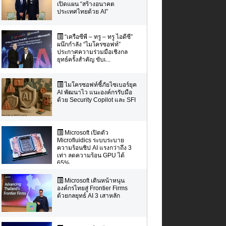
เปิดแผน “สร้างอนาคต
ประเทศไทยด้วย AI”
“เครือซีพี – ทรู – ทรู ไอดีซี”
ผนึกกำลัง “ไมโครซอฟท์”
ประกาศความร่วมมือเชิงกล
ยุทธ์ครั้งสำคัญ ขับเ...
ไมโครซอฟท์ชี้ภัยไซเบอร์ยุค
AI พัฒนาไว แนะองค์กรรับมือ
ด้วย Security Copilot และ SFI
Microsoft เปิดตัว
Microfluidics ระบบระบาย
ความร้อนชิป AI แรงกว่าถึง 3
เท่า ลดความร้อน GPU ได้
65%
Microsoft เดินหน้าหนุน
องค์กรไทยสู่ Frontier Firms
ด้วยกลยุทธ์ AI 3 เสาหลัก