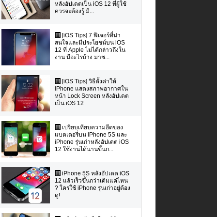
หลังอัปเดตเป็น iOS 12 ที่ผู้ใช้
ควรจะต้องรู้ มี...
[iOS Tips] 7 ฟีเจอร์ที่น่า
สนใจและมีประโยชน์บน iOS
12 ที่ Apple ไม่ได้กล่าวถึงใน
งาน มีอะไรบ้าง มาช...
[iOS Tips] วิธีตั้งค่าให้
iPhone แสดงสภาพอากาศใน
หน้า Lock Screen หลังอัปเดต
เป็น iOS 12
เปรียบเทียบความอึดของ
แบตเตอรี่บน iPhone 5S และ
iPhone รุ่นเก่าหลังอัปเดต iOS
12 ใช้งานได้นานขึ้นก...
iPhone 5S หลังอัปเดต iOS
12 แล้วเร็วขึ้นกว่าเดิมแค่ไหน
? ใครใช้ iPhone รุ่นเก่าอยู่ต้อง
ดู!