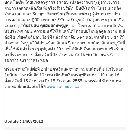
ปตัน ไอซ์ที โดยนางเจษฏากร ธราธิป (ที่สองจากขวา) ผู้อำนวยการ
ฝ่ายการตลาดผลิตภัณฑ์เครื่องดื่ม บริษัท เป๊ปซี่-โคล่า (ไทย) เทรดดิ้ง
จำกัด และนายปริญญา เพิ่มพานิช (ที่สองจากซ้าย) ผู้อำนวยการฝ่าย
การตลาดและปฏิบัติการขาย บริษัท เสริมสุข จำกัด (มหาชน) ร่วมเปิด
แคมเปญ
“ดื่มลิปตัน คุยมันส์กับทรูมูฟ”
เอาใจขาเมาท์และแฟนลิปตัน
ทั่วประเทศ กับ 2 ความมันส์ให้ได้แลกได้โทรแบบไม่หลุดคูล ความมันส์
ต่อที่ 1 เพียงดื่มลิปตัน ไอซ์ที แล้วนำฝาจีบ 5 ฝา และฝาเกลียว 5 ฝา ที่มี
ข้อความ “ทรูมูฟ” ใต้ฝา พร้อมเงินสด 5 บาท มาแลกบัตรเงินสดทรูมันนี่
เพื่อใช้เติมค่าโทรทรูมูฟมูลค่า 20 บาทได้ทันที ที่หน่วยรถขายหรือร้าน
ค้าที่ร่วมรายการ ตั้งแต่วันที่ 15 สิงหาคม ถึง 15 พฤศจิกายน หรือ
จนกว่าของรางวัลจะหมด
พร้อมความมันส์ต่อที่ 2 นำบัตรเงินสดจากความมันส์ต่อที่ 1 นำไปแลก
โบนัสค่าโทรเพิ่มอีก 10 บาท เมื่อเติมเงินทรูมูฟที่มูลค่า 110 บาท ได้
ตั้งแต่วันที่ 15 สิงหาคม ถึง 15 ธันวาคม 2555 ณ ทรูช้อป ทั่วประเทศ
รายละเอียดเพิ่มเติมได้ที่
www.truemove.com
Update : 14/08/2012