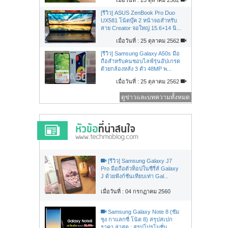
[รีวิว] ASUS ZenBook Pro Duo
UX581 โน้ตบุ๊ค 2 หน้าจอสำหรับ
สาย Creator จอใหญ่ 15.6+14 นิ...
เมื่อวันที่ : 25 ตุลาคม 2562
[รีวิว] Samsung Galaxy A50s มือ
ถือสำหรับคนชอบไลฟ์รุ่นอัปเกรด
ด้วยกล้องหลัง 3 ตัว 48MP พ...
เมื่อวันที่ : 25 ตุลาคม 2562
ดูข่าวและบทความทั้งหมด
[รีวิว] Samsung Galaxy J7
Pro มือถือตัวท็อปในซีรี่ส์ Galaxy
J ด้วยฟังก์ชันเทียบเท่า Gal...
เมื่อวันที่ : 04 กรกฏาคม 2560
Samsung Galaxy Note 8 (ซัม
ซุง กาแลกซี่ โน้ต 8) สรุปสเปก
ราคา ล่าสุด : สรุปโปรโมชั่น