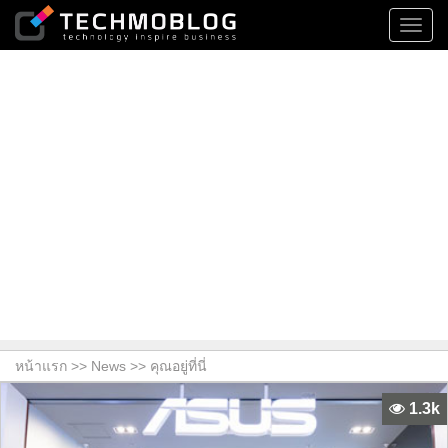
Toggl
navig
หน้าแรก >>
News
>> คุณอยู่ที่นี่
1.3k