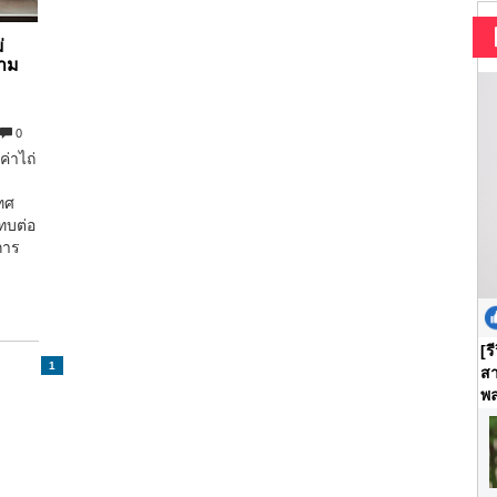
่
นาม
0
ค่าไถ่
ทศ
ทบต่อ
การ
[ร
1
สา
พล