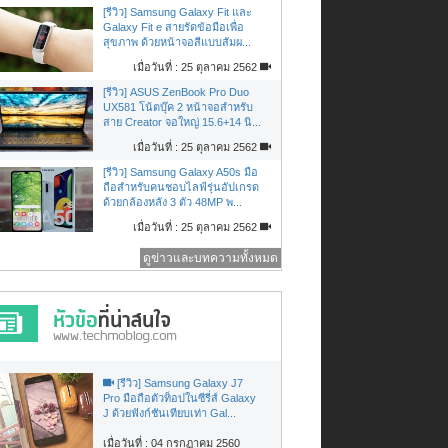
[รีวิว] Samsung Galaxy Fit และ
Galaxy Fit e สายรัดข้อมือเพื่อ
สุขภาพ ด้วยหน้าจอสีแบบสัมผ...
เมื่อวันที่ : 25 ตุลาคม 2562
[รีวิว] ASUS ZenBook Pro Duo
UX581 โน้ตบุ๊ค 2 หน้าจอสำหรับ
สาย Creator จอใหญ่ 15.6+14 นิ...
เมื่อวันที่ : 25 ตุลาคม 2562
[รีวิว] Samsung Galaxy A50s มือ
ถือสำหรับคนชอบไลฟ์รุ่นอัปเกรด
ด้วยกล้องหลัง 3 ตัว 48MP พ...
เมื่อวันที่ : 25 ตุลาคม 2562
ดูข่าวและบทความทั้งหมด
[รีวิว] Samsung Galaxy J7
Pro มือถือตัวท็อปในซีรี่ส์ Galaxy
J ด้วยฟังก์ชันเทียบเท่า Gal...
เมื่อวันที่ : 04 กรกฏาคม 2560