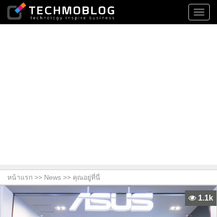
Toggl
navig
หน้าแรก >>
News
>> คุณอยู่ที่นี่
1.1k