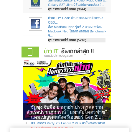
Samsung Galaxy Z Fold8, Fold8 Ultra แ...
Galaxy S27 Ultra มีลุ้นอัปเกรดกล้อง 2...
ดูข่าวหมวดนี้ทั้งหมด (3644)
ด่วน! Tim Cook ประกาศลงจากตำแหน่ง
CEO...
ลือ! MacBook Neo รุ่นที่ 2 อาจมาพร้อม...
MacBook Neo โผล่ผลทดสอบ Benchmark!
ชิ...
ดูข่าวหมวดนี้ทั้งหมด (5218)
ซัมซุง จับมือ ยามาฮ่า ประกาศความ
สำเร็จปรากฏการณ์ “มหาลัยโคตรฟาซ”
แคมเปญจุดพลังครีเอเตอร์ Gen Z ...
JBL เปิดตัว PartyBox Encore 2 Plus ลำโพงพกพาสำห...
อัพเดทเมื่อวันที่ (06-ส.ค.-2569)