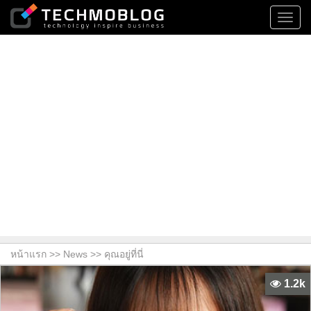
Toggl
navig
หน้าแรก >>
News
>> คุณอยู่ที่นี่
1.2k