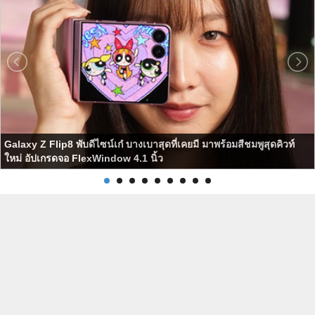
Galaxy Z Flip8 พับดีไซน์เก๋ บางเบาสุดที่เคยมี มาพร้อมสีชมพูสุดคิวท์
ใหม่ อัปเกรดจอ FlexWindow 4.1 นิ้ว