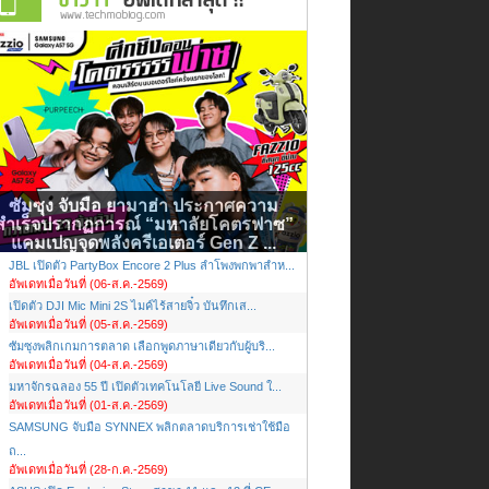
ซัมซุง จับมือ ยามาฮ่า ประกาศความ
สำเร็จปรากฏการณ์ “มหาลัยโคตรฟาซ”
แคมเปญจุดพลังครีเอเตอร์ Gen Z ...
JBL เปิดตัว PartyBox Encore 2 Plus ลำโพงพกพาสำห...
อัพเดทเมื่อวันที่ (06-ส.ค.-2569)
เปิดตัว DJI Mic Mini 2S ไมค์ไร้สายจิ๋ว บันทึกเส...
อัพเดทเมื่อวันที่ (05-ส.ค.-2569)
ซัมซุงพลิกเกมการตลาด เลือกพูดภาษาเดียวกับผู้บริ...
อัพเดทเมื่อวันที่ (04-ส.ค.-2569)
มหาจักรฉลอง 55 ปี เปิดตัวเทคโนโลยี Live Sound ใ...
อัพเดทเมื่อวันที่ (01-ส.ค.-2569)
SAMSUNG จับมือ SYNNEX พลิกตลาดบริการเช่าใช้มือ
ถ...
อัพเดทเมื่อวันที่ (28-ก.ค.-2569)