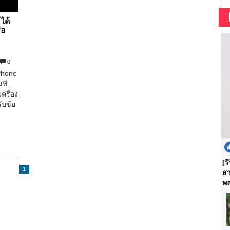
ได้
ือ
0
iPhone
นที
เครื่อง
ับข้อ
[ร
1
สา
พล