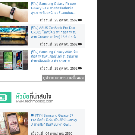
[รีวิว] Samsung Galaxy Fit และ
Galaxy Fit e สายรัดข้อมือเพื่อ
สุขภาพ ด้วยหน้าจอสีแบบสัมผ...
เมื่อวันที่ : 25 ตุลาคม 2562
[รีวิว] ASUS ZenBook Pro Duo
UX581 โน้ตบุ๊ค 2 หน้าจอสำหรับ
สาย Creator จอใหญ่ 15.6+14 นิ...
เมื่อวันที่ : 25 ตุลาคม 2562
[รีวิว] Samsung Galaxy A50s มือ
ถือสำหรับคนชอบไลฟ์รุ่นอัปเกรด
ด้วยกล้องหลัง 3 ตัว 48MP พ...
เมื่อวันที่ : 25 ตุลาคม 2562
ดูข่าวและบทความทั้งหมด
[รีวิว] Samsung Galaxy J7
Pro มือถือตัวท็อปในซีรี่ส์ Galaxy
J ด้วยฟังก์ชันเทียบเท่า Gal...
เมื่อวันที่ : 04 กรกฏาคม 2560