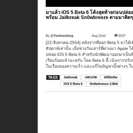
มาแล้ว iOS 5 Beta 6 โค้งสุดท้ายก่อนปล่
พร้อม Jailbreak Sn0wbreeze ตามมาติด
By
@Techmoblog
Aug 22nd
5537
[22-สิงหาคม-2554] หลังจากที่ออก Beta 5 มาได้เ
สัปดาห์เท่านั้น เมื่อช่วงวันเสาร์ที่ผ่านมา Apple ได
ปล่อย iOS 5 Beta 6 สำหรับนักพัฒนาออกมาเป็นที
เรียบร้อยแล้วนะครับ โดย Beta 6 นี้ เน้นการปรับ
ในเรื่องของความเร็ว และแก้ไขปัญหาบั๊กต่างๆ ใน
Jailbreak
เจลเบรค
iH8Sn0w
iOS 5 Beta 6
Sn0wbreeze 2.8b6