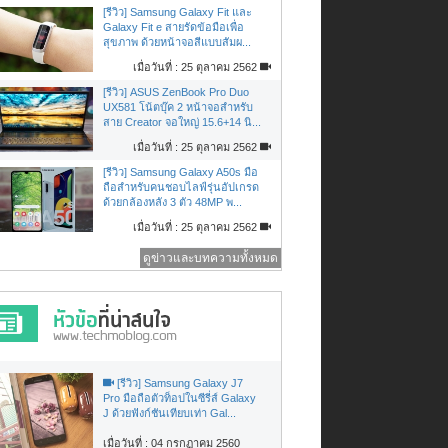
[รีวิว] Samsung Galaxy Fit และ
Galaxy Fit e สายรัดข้อมือเพื่อ
สุขภาพ ด้วยหน้าจอสีแบบสัมผ...
เมื่อวันที่ : 25 ตุลาคม 2562
[รีวิว] ASUS ZenBook Pro Duo
UX581 โน้ตบุ๊ค 2 หน้าจอสำหรับ
สาย Creator จอใหญ่ 15.6+14 นิ...
เมื่อวันที่ : 25 ตุลาคม 2562
[รีวิว] Samsung Galaxy A50s มือ
ถือสำหรับคนชอบไลฟ์รุ่นอัปเกรด
ด้วยกล้องหลัง 3 ตัว 48MP พ...
เมื่อวันที่ : 25 ตุลาคม 2562
ดูข่าวและบทความทั้งหมด
[รีวิว] Samsung Galaxy J7
Pro มือถือตัวท็อปในซีรี่ส์ Galaxy
J ด้วยฟังก์ชันเทียบเท่า Gal...
เมื่อวันที่ : 04 กรกฏาคม 2560