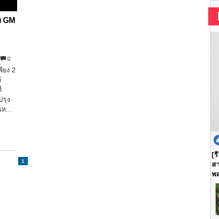
อย GM
ๆ
0
พียง 2
้
่
ปรุง
ห...
[ร
1
สา
พล