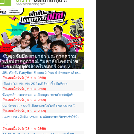
ซัมซุง จับมือ ยามาฮ่า ประกาศความ
สำเร็จปรากฏการณ์ “มหาลัยโคตรฟาซ”
แคมเปญจุดพลังครีเอเตอร์ Gen Z ...
JBL เปิดตัว PartyBox Encore 2 Plus ลำโพงพกพาสำห...
อัพเดทเมื่อวันที่ (06-ส.ค.-2569)
เปิดตัว DJI Mic Mini 2S ไมค์ไร้สายจิ๋ว บันทึกเส...
อัพเดทเมื่อวันที่ (05-ส.ค.-2569)
ซัมซุงพลิกเกมการตลาด เลือกพูดภาษาเดียวกับผู้บริ...
อัพเดทเมื่อวันที่ (04-ส.ค.-2569)
มหาจักรฉลอง 55 ปี เปิดตัวเทคโนโลยี Live Sound ใ...
อัพเดทเมื่อวันที่ (01-ส.ค.-2569)
SAMSUNG จับมือ SYNNEX พลิกตลาดบริการเช่าใช้มือ
ถ...
อัพเดทเมื่อวันที่ (28-ก.ค.-2569)