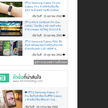
[รีวิว] Samsung Galaxy Fit และ
Galaxy Fit e สายรัดข้อมือเพื่อ
สุขภาพ ด้วยหน้าจอสีแบบสัมผ...
เมื่อวันที่ : 25 ตุลาคม 2562
[รีวิว] ASUS ZenBook Pro Duo
UX581 โน้ตบุ๊ค 2 หน้าจอสำหรับ
สาย Creator จอใหญ่ 15.6+14 นิ...
เมื่อวันที่ : 25 ตุลาคม 2562
[รีวิว] Samsung Galaxy A50s มือ
ถือสำหรับคนชอบไลฟ์รุ่นอัปเกรด
ด้วยกล้องหลัง 3 ตัว 48MP พ...
เมื่อวันที่ : 25 ตุลาคม 2562
ดูข่าวและบทความทั้งหมด
[รีวิว] Samsung Galaxy J7
Pro มือถือตัวท็อปในซีรี่ส์ Galaxy
J ด้วยฟังก์ชันเทียบเท่า Gal...
เมื่อวันที่ : 04 กรกฏาคม 2560