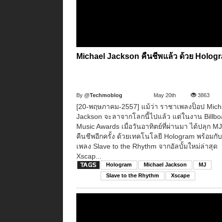
Michael Jackson คืนชีพแล้ว ด้วย Holog
By
@Techmoblog
May 20th
3863
[20-พฤษภาคม-2557] แม้ว่า ราชาเพลงป็อป Mich
Jackson จะลาจากโลกนี้ไปแล้ว แต่ในงาน Billbo
Music Awards เมื่อวันอาทิตย์ที่ผ่านมา ได้ปลุก MJ
คืนชีพอีกครั้ง ด้วยเทคโนโลยี Hologram พร้อมก
เพลง Slave to the Rhythm จากอัลบั้มใหม่ล่าสุด
Xscap...
Hologram
Michael Jackson
MJ
Slave to the Rhythm
Xscape