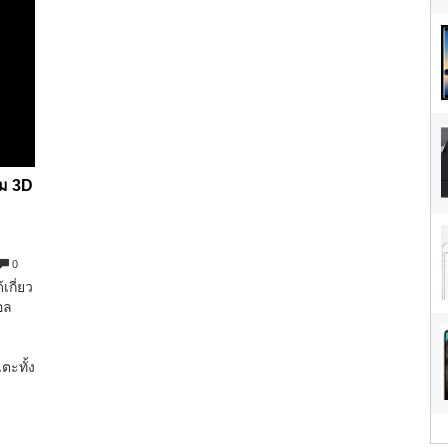
รม 3D
0
้เกี่ยว
อล
ย
ตะทั้ง