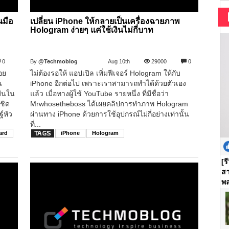
นมือ
เปลี่ยน iPhone ให้กลายเป็นเครื่องฉายภาพ
Hologram ง่ายๆ แค่ใช้เงินไม่กี่บาท
0
By
@Techmoblog
Aug 10th
29000
0
อย
ไม่ต้องรอให้ แอปเปิล เพิ่มฟีเจอร์ Hologram ให้กับ
น
iPhone อีกต่อไป เพราะเราสามารถทำได้ด้วยตัวเอง
มันใน
แล้ว เมื่อทางผู้ใช้ YouTube รายหนึ่ง ที่มีชื่อว่า
้ชิด
Mrwhosetheboss ได้เผยคลิปการทำภาพ Hologram
์หัว
ผ่านทาง iPhone ด้วยการใช้อุปกรณ์ไม่กี่อย่างเท่านั้น
ที่...
ard
iPhone
Hologram
[ร
สา
พล