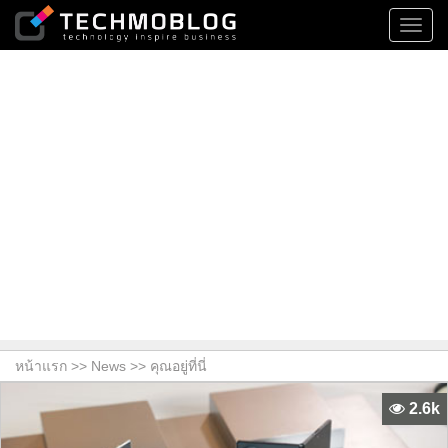
Toggl
navig
หน้าแรก >>
News
>> คุณอยู่ที่นี่
2.6k