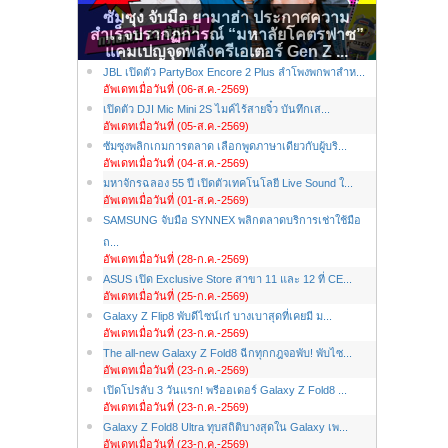
ซัมซุง จับมือ ยามาฮ่า ประกาศความ
สำเร็จปรากฏการณ์ “มหาลัยโคตรฟาซ”
แคมเปญจุดพลังครีเอเตอร์ Gen Z ...
JBL เปิดตัว PartyBox Encore 2 Plus ลำโพงพกพาสำห...
อัพเดทเมื่อวันที่ (06-ส.ค.-2569)
เปิดตัว DJI Mic Mini 2S ไมค์ไร้สายจิ๋ว บันทึกเส...
อัพเดทเมื่อวันที่ (05-ส.ค.-2569)
ซัมซุงพลิกเกมการตลาด เลือกพูดภาษาเดียวกับผู้บริ...
อัพเดทเมื่อวันที่ (04-ส.ค.-2569)
มหาจักรฉลอง 55 ปี เปิดตัวเทคโนโลยี Live Sound ใ...
อัพเดทเมื่อวันที่ (01-ส.ค.-2569)
SAMSUNG จับมือ SYNNEX พลิกตลาดบริการเช่าใช้มือ
ถ...
อัพเดทเมื่อวันที่ (28-ก.ค.-2569)
ASUS เปิด Exclusive Store สาขา 11 และ 12 ที่ CE...
อัพเดทเมื่อวันที่ (25-ก.ค.-2569)
Galaxy Z Flip8 พับดีไซน์เก๋ บางเบาสุดที่เคยมี ม...
อัพเดทเมื่อวันที่ (23-ก.ค.-2569)
The all-new Galaxy Z Fold8 ฉีกทุกกฎจอพับ! พับไซ...
อัพเดทเมื่อวันที่ (23-ก.ค.-2569)
เปิดโปรลับ 3 วันแรก! พรีออเดอร์ Galaxy Z Fold8 ...
อัพเดทเมื่อวันที่ (23-ก.ค.-2569)
Galaxy Z Fold8 Ultra ทุบสถิติบางสุดใน Galaxy เพ...
อัพเดทเมื่อวันที่ (23-ก.ค.-2569)