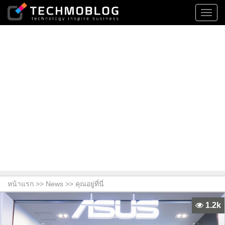
Toggl
navig
หน้าแรก >>
News
>> คุณอยู่ที่นี่
1.2k