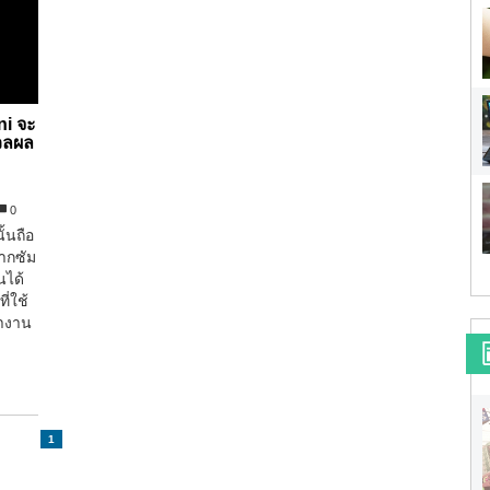
ni จะ
วลผล
0
้นถือ
ากซัม
นได้
่ใช้
ำงาน
1