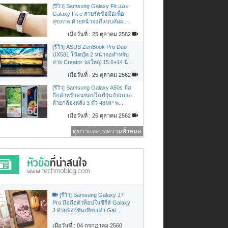
[รีวิว] Samsung Galaxy Fit และ
Galaxy Fit e สายรัดข้อมือเพื่อ
สุขภาพ ด้วยหน้าจอสีแบบสัมผ...
เมื่อวันที่ : 25 ตุลาคม 2562
[รีวิว] ASUS ZenBook Pro Duo
UX581 โน้ตบุ๊ค 2 หน้าจอสำหรับ
สาย Creator จอใหญ่ 15.6+14 นิ...
เมื่อวันที่ : 25 ตุลาคม 2562
[รีวิว] Samsung Galaxy A50s มือ
ถือสำหรับคนชอบไลฟ์รุ่นอัปเกรด
ด้วยกล้องหลัง 3 ตัว 48MP พ...
เมื่อวันที่ : 25 ตุลาคม 2562
ดูข่าวและบทความทั้งหมด
[รีวิว] Samsung Galaxy J7
Pro มือถือตัวท็อปในซีรี่ส์ Galaxy
J ด้วยฟังก์ชันเทียบเท่า Gal...
เมื่อวันที่ : 04 กรกฏาคม 2560