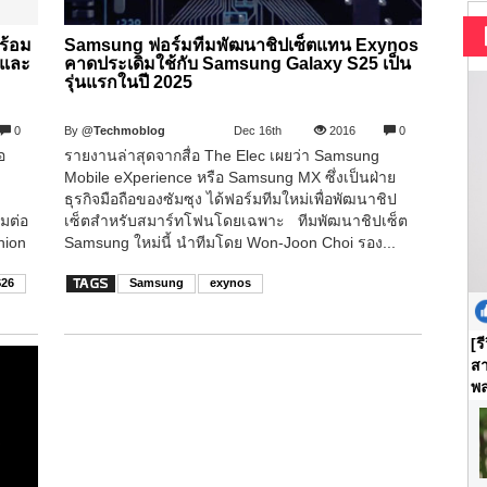
ร้อม
Samsung ฟอร์มทีมพัฒนาชิปเซ็ตแทน Exynos
 และ
คาดประเดิมใช้กับ Samsung Galaxy S25 เป็น
รุ่นแรกในปี 2025
0
By
@Techmoblog
Dec 16th
2016
0
อ
รายงานล่าสุดจากสื่อ The Elec เผยว่า Samsung
Mobile eXperience หรือ Samsung MX ซึ่งเป็นฝ่าย
ธุรกิจมือถือของซัมซุง ได้ฟอร์มทีมใหม่เพื่อพัฒนาชิป
มต่อ
เซ็ตสำหรับสมาร์ทโฟนโดยเฉพาะ ทีมพัฒนาชิปเซ็ต
nion
Samsung ใหม่นี้ นำทีมโดย Won-Joon Choi รอง...
S26
Samsung
exynos
[ร
สา
พล