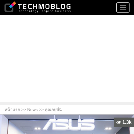
Toggl
navig
หน้าแรก >>
News
>> คุณอยู่ที่นี่
1.3k