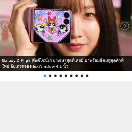
Galaxy Z Flip8 พับดีไซน์เก๋ บางเบาสุดที่เคยมี มาพร้อมสีชมพูสุดคิวท์
ใหม่ อัปเกรดจอ FlexWindow 4.1 นิ้ว