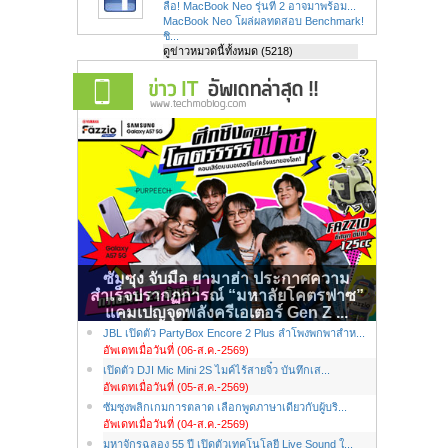
ลือ! MacBook Neo รุ่นที่ 2 อาจมาพร้อม...
MacBook Neo โผล่ผลทดสอบ Benchmark!
ชิ...
ดูข่าวหมวดนี้ทั้งหมด (5218)
ซัมซุง จับมือ ยามาฮ่า ประกาศความ
สำเร็จปรากฏการณ์ “มหาลัยโคตรฟาซ”
แคมเปญจุดพลังครีเอเตอร์ Gen Z ...
JBL เปิดตัว PartyBox Encore 2 Plus ลำโพงพกพาสำห...
อัพเดทเมื่อวันที่ (06-ส.ค.-2569)
เปิดตัว DJI Mic Mini 2S ไมค์ไร้สายจิ๋ว บันทึกเส...
อัพเดทเมื่อวันที่ (05-ส.ค.-2569)
ซัมซุงพลิกเกมการตลาด เลือกพูดภาษาเดียวกับผู้บริ...
อัพเดทเมื่อวันที่ (04-ส.ค.-2569)
มหาจักรฉลอง 55 ปี เปิดตัวเทคโนโลยี Live Sound ใ...