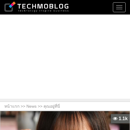
Toggl
navig
หน้าแรก >>
News
>> คุณอยู่ที่นี่
1.1k