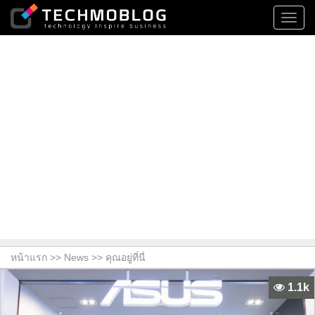
Toggl
navig
หน้าแรก >>
News
>> คุณอยู่ที่นี่
1.1k