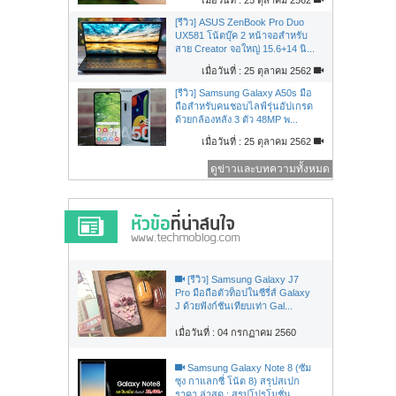
[รีวิว] ASUS ZenBook Pro Duo
UX581 โน้ตบุ๊ค 2 หน้าจอสำหรับ
สาย Creator จอใหญ่ 15.6+14 นิ...
เมื่อวันที่ : 25 ตุลาคม 2562
[รีวิว] Samsung Galaxy A50s มือ
ถือสำหรับคนชอบไลฟ์รุ่นอัปเกรด
ด้วยกล้องหลัง 3 ตัว 48MP พ...
เมื่อวันที่ : 25 ตุลาคม 2562
ดูข่าวและบทความทั้งหมด
[รีวิว] Samsung Galaxy J7
Pro มือถือตัวท็อปในซีรี่ส์ Galaxy
J ด้วยฟังก์ชันเทียบเท่า Gal...
เมื่อวันที่ : 04 กรกฏาคม 2560
Samsung Galaxy Note 8 (ซัม
ซุง กาแลกซี่ โน้ต 8) สรุปสเปก
ราคา ล่าสุด : สรุปโปรโมชั่น