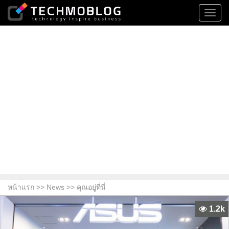
Toggl
navig
หน้าแรก >>
News
>> คุณอยู่ที่นี่
1.2k