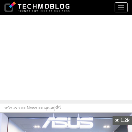
Toggl
navig
หน้าแรก >>
News
>> คุณอยู่ที่นี่
1.2k