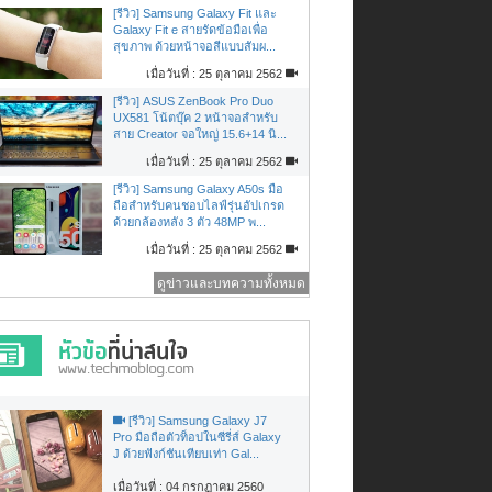
[รีวิว] Samsung Galaxy Fit และ
Galaxy Fit e สายรัดข้อมือเพื่อ
สุขภาพ ด้วยหน้าจอสีแบบสัมผ...
เมื่อวันที่ : 25 ตุลาคม 2562
[รีวิว] ASUS ZenBook Pro Duo
UX581 โน้ตบุ๊ค 2 หน้าจอสำหรับ
สาย Creator จอใหญ่ 15.6+14 นิ...
เมื่อวันที่ : 25 ตุลาคม 2562
[รีวิว] Samsung Galaxy A50s มือ
ถือสำหรับคนชอบไลฟ์รุ่นอัปเกรด
ด้วยกล้องหลัง 3 ตัว 48MP พ...
เมื่อวันที่ : 25 ตุลาคม 2562
ดูข่าวและบทความทั้งหมด
[รีวิว] Samsung Galaxy J7
Pro มือถือตัวท็อปในซีรี่ส์ Galaxy
J ด้วยฟังก์ชันเทียบเท่า Gal...
เมื่อวันที่ : 04 กรกฏาคม 2560