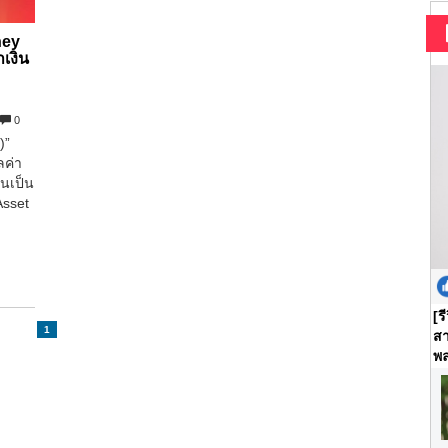
ney
าเงิน
0
)”
ลค่า
นเป็น
Asset
[ร
1
สา
พล