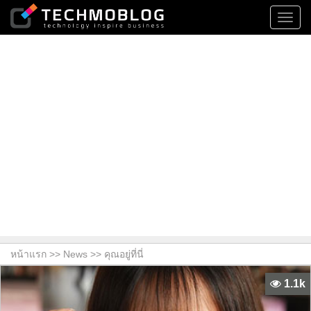
Toggl
navig
หน้าแรก >>
News
>> คุณอยู่ที่นี่
1.1k