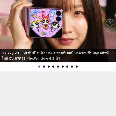
Galaxy Z Flip8 พับดีไซน์เก๋ บางเบาสุดที่เคยมี มาพร้อมสีชมพูสุดคิวท์
ใหม่ อัปเกรดจอ FlexWindow 4.1 นิ้ว