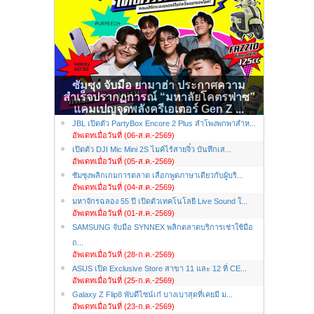
ซัมซุง จับมือ ยามาฮ่า ประกาศความ
สำเร็จปรากฏการณ์ “มหาลัยโคตรฟาซ”
แคมเปญจุดพลังครีเอเตอร์ Gen Z ...
JBL เปิดตัว PartyBox Encore 2 Plus ลำโพงพกพาสำห...
อัพเดทเมื่อวันที่ (06-ส.ค.-2569)
เปิดตัว DJI Mic Mini 2S ไมค์ไร้สายจิ๋ว บันทึกเส...
อัพเดทเมื่อวันที่ (05-ส.ค.-2569)
ซัมซุงพลิกเกมการตลาด เลือกพูดภาษาเดียวกับผู้บริ...
อัพเดทเมื่อวันที่ (04-ส.ค.-2569)
มหาจักรฉลอง 55 ปี เปิดตัวเทคโนโลยี Live Sound ใ...
อัพเดทเมื่อวันที่ (01-ส.ค.-2569)
SAMSUNG จับมือ SYNNEX พลิกตลาดบริการเช่าใช้มือ
ถ...
อัพเดทเมื่อวันที่ (28-ก.ค.-2569)
ASUS เปิด Exclusive Store สาขา 11 และ 12 ที่ CE...
อัพเดทเมื่อวันที่ (25-ก.ค.-2569)
Galaxy Z Flip8 พับดีไซน์เก๋ บางเบาสุดที่เคยมี ม...
อัพเดทเมื่อวันที่ (23-ก.ค.-2569)