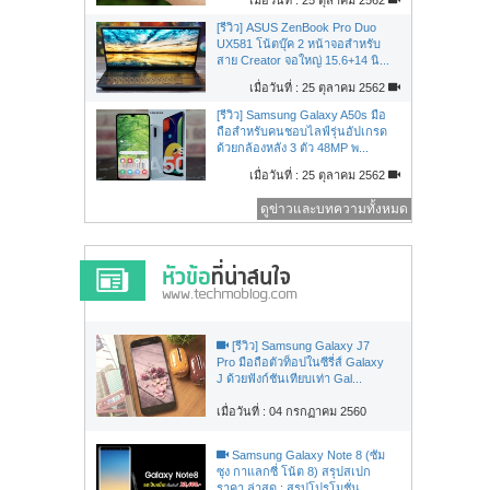
[รีวิว] ASUS ZenBook Pro Duo
UX581 โน้ตบุ๊ค 2 หน้าจอสำหรับ
สาย Creator จอใหญ่ 15.6+14 นิ...
เมื่อวันที่ : 25 ตุลาคม 2562
[รีวิว] Samsung Galaxy A50s มือ
ถือสำหรับคนชอบไลฟ์รุ่นอัปเกรด
ด้วยกล้องหลัง 3 ตัว 48MP พ...
เมื่อวันที่ : 25 ตุลาคม 2562
ดูข่าวและบทความทั้งหมด
[รีวิว] Samsung Galaxy J7
Pro มือถือตัวท็อปในซีรี่ส์ Galaxy
J ด้วยฟังก์ชันเทียบเท่า Gal...
เมื่อวันที่ : 04 กรกฏาคม 2560
Samsung Galaxy Note 8 (ซัม
ซุง กาแลกซี่ โน้ต 8) สรุปสเปก
ราคา ล่าสุด : สรุปโปรโมชั่น