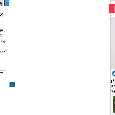
S9
0
ั๊บ
 S9
ารณ์
ies
[ร
1
สา
พล