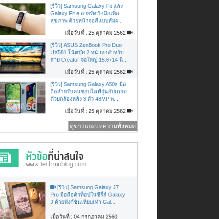
[รีวิว] Samsung Galaxy Fit และ
Galaxy Fit e สายรัดข้อมือเพื่อ
สุขภาพ ด้วยหน้าจอสีแบบสัมผ...
เมื่อวันที่ : 25 ตุลาคม 2562
[รีวิว] ASUS ZenBook Pro Duo
UX581 โน้ตบุ๊ค 2 หน้าจอสำหรับ
สาย Creator จอใหญ่ 15.6+14 นิ...
เมื่อวันที่ : 25 ตุลาคม 2562
[รีวิว] Samsung Galaxy A50s มือ
ถือสำหรับคนชอบไลฟ์รุ่นอัปเกรด
ด้วยกล้องหลัง 3 ตัว 48MP พ...
เมื่อวันที่ : 25 ตุลาคม 2562
ดูข่าวและบทความทั้งหมด
[รีวิว] Samsung Galaxy J7
Pro มือถือตัวท็อปในซีรี่ส์ Galaxy
J ด้วยฟังก์ชันเทียบเท่า Gal...
เมื่อวันที่ : 04 กรกฏาคม 2560