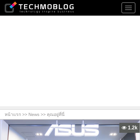
Toggl
navig
หน้าแรก >>
News
>> คุณอยู่ที่นี่
1.2k