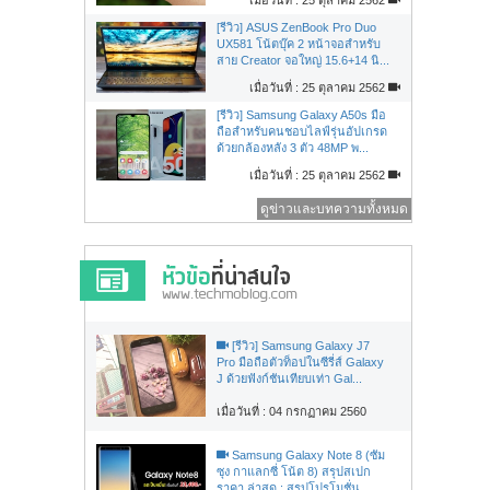
[รีวิว] ASUS ZenBook Pro Duo
UX581 โน้ตบุ๊ค 2 หน้าจอสำหรับ
สาย Creator จอใหญ่ 15.6+14 นิ...
เมื่อวันที่ : 25 ตุลาคม 2562
[รีวิว] Samsung Galaxy A50s มือ
ถือสำหรับคนชอบไลฟ์รุ่นอัปเกรด
ด้วยกล้องหลัง 3 ตัว 48MP พ...
เมื่อวันที่ : 25 ตุลาคม 2562
ดูข่าวและบทความทั้งหมด
[รีวิว] Samsung Galaxy J7
Pro มือถือตัวท็อปในซีรี่ส์ Galaxy
J ด้วยฟังก์ชันเทียบเท่า Gal...
เมื่อวันที่ : 04 กรกฏาคม 2560
Samsung Galaxy Note 8 (ซัม
ซุง กาแลกซี่ โน้ต 8) สรุปสเปก
ราคา ล่าสุด : สรุปโปรโมชั่น