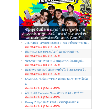
ซัมซุง จับมือ ยามาฮ่า ประกาศความ
สำเร็จปรากฏการณ์ “มหาลัยโคตรฟาซ”
แคมเปญจุดพลังครีเอเตอร์ Gen Z ...
JBL เปิดตัว PartyBox Encore 2 Plus ลำโพงพกพาสำห...
อัพเดทเมื่อวันที่ (06-ส.ค.-2569)
เปิดตัว DJI Mic Mini 2S ไมค์ไร้สายจิ๋ว บันทึกเส...
อัพเดทเมื่อวันที่ (05-ส.ค.-2569)
ซัมซุงพลิกเกมการตลาด เลือกพูดภาษาเดียวกับผู้บริ...
อัพเดทเมื่อวันที่ (04-ส.ค.-2569)
มหาจักรฉลอง 55 ปี เปิดตัวเทคโนโลยี Live Sound ใ...
อัพเดทเมื่อวันที่ (01-ส.ค.-2569)
SAMSUNG จับมือ SYNNEX พลิกตลาดบริการเช่าใช้มือ
ถ...
อัพเดทเมื่อวันที่ (28-ก.ค.-2569)
ASUS เปิด Exclusive Store สาขา 11 และ 12 ที่ CE...
อัพเดทเมื่อวันที่ (25-ก.ค.-2569)
Galaxy Z Flip8 พับดีไซน์เก๋ บางเบาสุดที่เคยมี ม...
อัพเดทเมื่อวันที่ (23-ก.ค.-2569)