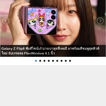
Galaxy Z Flip8 พับดีไซน์เก๋ บางเบาสุดที่เคยมี มาพร้อมสีชมพูสุดคิวท์
ใหม่ อัปเกรดจอ FlexWindow 4.1 นิ้ว