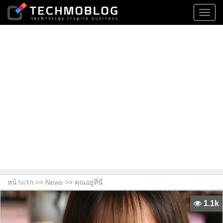
Toggl
navig
หน้าแรก >>
News
>> คุณอยู่ที่นี่
1.1k