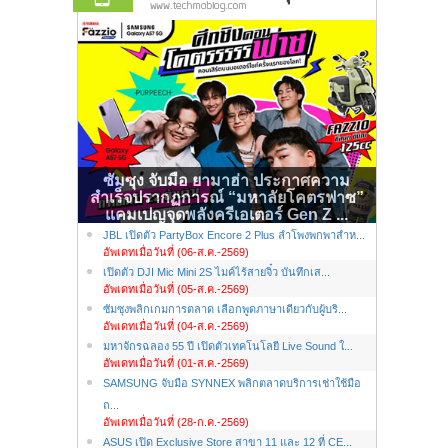
ซัมซุง จับมือ ยามาฮ่า ประกาศความ
สำเร็จปรากฏการณ์ “มหาลัยโคตรฟาซ”
แคมเปญจุดพลังครีเอเตอร์ Gen Z ...
JBL เปิดตัว PartyBox Encore 2 Plus ลำโพงพกพาสำห...
อัพเดทเมื่อวันที่ (06-ส.ค.-2569)
เปิดตัว DJI Mic Mini 2S ไมค์ไร้สายจิ๋ว บันทึกเส...
อัพเดทเมื่อวันที่ (05-ส.ค.-2569)
ซัมซุงพลิกเกมการตลาด เลือกพูดภาษาเดียวกับผู้บริ...
อัพเดทเมื่อวันที่ (04-ส.ค.-2569)
มหาจักรฉลอง 55 ปี เปิดตัวเทคโนโลยี Live Sound ใ...
อัพเดทเมื่อวันที่ (01-ส.ค.-2569)
SAMSUNG จับมือ SYNNEX พลิกตลาดบริการเช่าใช้มือ
ถ...
อัพเดทเมื่อวันที่ (28-ก.ค.-2569)
ASUS เปิด Exclusive Store สาขา 11 และ 12 ที่ CE...