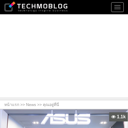
Toggl
navig
หน้าแรก >>
News
>> คุณอยู่ที่นี่
1.1k