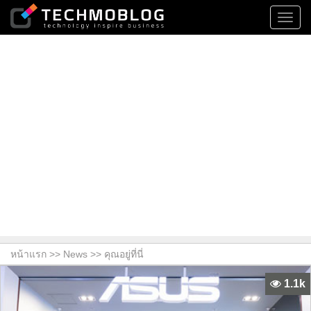
Toggl
navig
หน้าแรก >>
News
>> คุณอยู่ที่นี่
1.1k