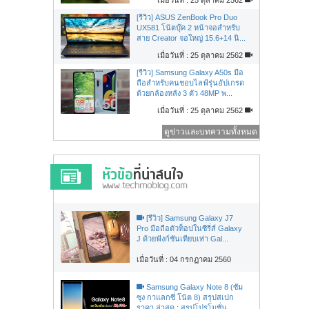
[รีวิว] ASUS ZenBook Pro Duo
UX581 โน้ตบุ๊ค 2 หน้าจอสำหรับ
สาย Creator จอใหญ่ 15.6+14 นิ...
เมื่อวันที่ : 25 ตุลาคม 2562
[รีวิว] Samsung Galaxy A50s มือ
ถือสำหรับคนชอบไลฟ์รุ่นอัปเกรด
ด้วยกล้องหลัง 3 ตัว 48MP พ...
เมื่อวันที่ : 25 ตุลาคม 2562
ดูข่าวและบทความทั้งหมด
[รีวิว] Samsung Galaxy J7
Pro มือถือตัวท็อปในซีรี่ส์ Galaxy
J ด้วยฟังก์ชันเทียบเท่า Gal...
เมื่อวันที่ : 04 กรกฏาคม 2560
Samsung Galaxy Note 8 (ซัม
ซุง กาแลกซี่ โน้ต 8) สรุปสเปก
ราคา ล่าสุด : สรุปโปรโมชั่น