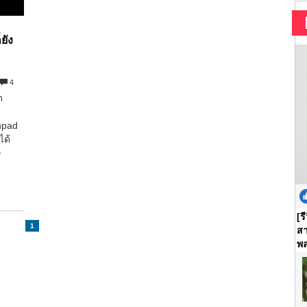
ยัง
4
ต
hpad
ได้
D
[ร
1
สา
พล