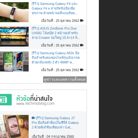
[รีวิว] Samsung Galaxy Fit และ
Galaxy Fit e สายรัดข้อมือเพื่อ
สุขภาพ ด้วยหน้าจอสีแบบสัมผ...
เมื่อวันที่ : 25 ตุลาคม 2562
[รีวิว] ASUS ZenBook Pro Duo
UX581 โน้ตบุ๊ค 2 หน้าจอสำหรับ
สาย Creator จอใหญ่ 15.6+14 นิ...
เมื่อวันที่ : 25 ตุลาคม 2562
[รีวิว] Samsung Galaxy A50s มือ
ถือสำหรับคนชอบไลฟ์รุ่นอัปเกรด
ด้วยกล้องหลัง 3 ตัว 48MP พ...
เมื่อวันที่ : 25 ตุลาคม 2562
ดูข่าวและบทความทั้งหมด
[รีวิว] Samsung Galaxy J7
Pro มือถือตัวท็อปในซีรี่ส์ Galaxy
J ด้วยฟังก์ชันเทียบเท่า Gal...
เมื่อวันที่ : 04 กรกฏาคม 2560