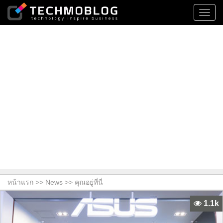
Toggl
navig
หน้าแรก >>
News
>> คุณอยู่ที่นี่
1.1k