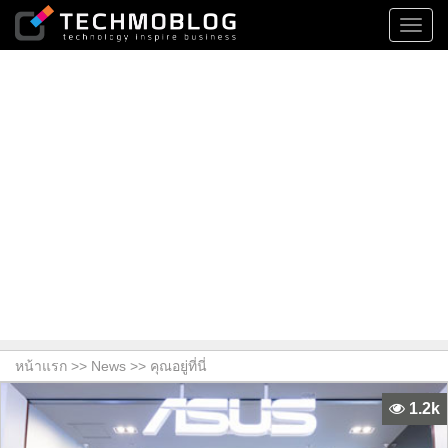
Toggl
navig
หน้าแรก >>
News
>> คุณอยู่ที่นี่
1.2k