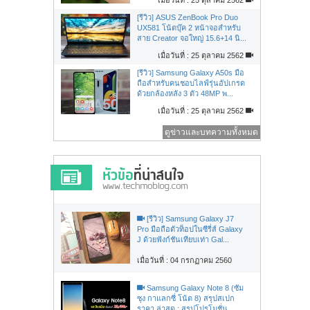
[รีวิว] ASUS ZenBook Pro Duo
UX581 โน้ตบุ๊ค 2 หน้าจอสำหรับ
สาย Creator จอใหญ่ 15.6+14 นิ...
เมื่อวันที่ : 25 ตุลาคม 2562
[รีวิว] Samsung Galaxy A50s มือ
ถือสำหรับคนชอบไลฟ์รุ่นอัปเกรด
ด้วยกล้องหลัง 3 ตัว 48MP พ...
เมื่อวันที่ : 25 ตุลาคม 2562
ดูข่าวและบทความทั้งหมด
[รีวิว] Samsung Galaxy J7
Pro มือถือตัวท็อปในซีรี่ส์ Galaxy
J ด้วยฟังก์ชันเทียบเท่า Gal...
เมื่อวันที่ : 04 กรกฏาคม 2560
Samsung Galaxy Note 8 (ซัม
ซุง กาแลกซี่ โน้ต 8) สรุปสเปก
ราคา ล่าสุด : สรุปโปรโมชั่น