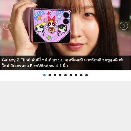
Galaxy Z Flip8 พับดีไซน์เก๋ บางเบาสุดที่เคยมี มาพร้อมสีชมพูสุดคิวท์
ใหม่ อัปเกรดจอ FlexWindow 4.1 นิ้ว