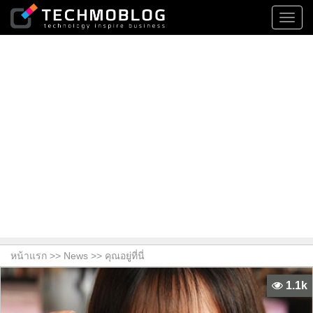
Toggl
navig
หน้าแรก >>
News
>> คุณอยู่ที่นี่
1.1k