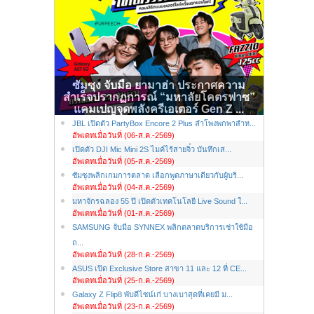
ซัมซุง จับมือ ยามาฮ่า ประกาศความ
สำเร็จปรากฏการณ์ “มหาลัยโคตรฟาซ”
แคมเปญจุดพลังครีเอเตอร์ Gen Z ...
JBL เปิดตัว PartyBox Encore 2 Plus ลำโพงพกพาสำห...
อัพเดทเมื่อวันที่ (06-ส.ค.-2569)
เปิดตัว DJI Mic Mini 2S ไมค์ไร้สายจิ๋ว บันทึกเส...
อัพเดทเมื่อวันที่ (05-ส.ค.-2569)
ซัมซุงพลิกเกมการตลาด เลือกพูดภาษาเดียวกับผู้บริ...
อัพเดทเมื่อวันที่ (04-ส.ค.-2569)
มหาจักรฉลอง 55 ปี เปิดตัวเทคโนโลยี Live Sound ใ...
อัพเดทเมื่อวันที่ (01-ส.ค.-2569)
SAMSUNG จับมือ SYNNEX พลิกตลาดบริการเช่าใช้มือ
ถ...
อัพเดทเมื่อวันที่ (28-ก.ค.-2569)
ASUS เปิด Exclusive Store สาขา 11 และ 12 ที่ CE...
อัพเดทเมื่อวันที่ (25-ก.ค.-2569)
Galaxy Z Flip8 พับดีไซน์เก๋ บางเบาสุดที่เคยมี ม...
อัพเดทเมื่อวันที่ (23-ก.ค.-2569)