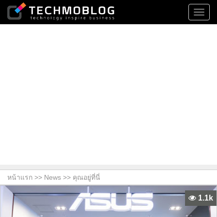
Toggl
navig
หน้าแรก >>
News
>> คุณอยู่ที่นี่
1.1k