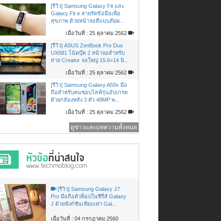
[รีวิว] Samsung Galaxy Fit และ
Galaxy Fit e สายรัดข้อมือเพื่อ
สุขภาพ ด้วยหน้าจอสีแบบสัมผ...
เมื่อวันที่ : 25 ตุลาคม 2562
[รีวิว] ASUS ZenBook Pro Duo
UX581 โน้ตบุ๊ค 2 หน้าจอสำหรับ
สาย Creator จอใหญ่ 15.6+14 นิ...
เมื่อวันที่ : 25 ตุลาคม 2562
[รีวิว] Samsung Galaxy A50s มือ
ถือสำหรับคนชอบไลฟ์รุ่นอัปเกรด
ด้วยกล้องหลัง 3 ตัว 48MP พ...
เมื่อวันที่ : 25 ตุลาคม 2562
ดูข่าวและบทความทั้งหมด
[รีวิว] Samsung Galaxy J7
Pro มือถือตัวท็อปในซีรี่ส์ Galaxy
J ด้วยฟังก์ชันเทียบเท่า Gal...
เมื่อวันที่ : 04 กรกฏาคม 2560