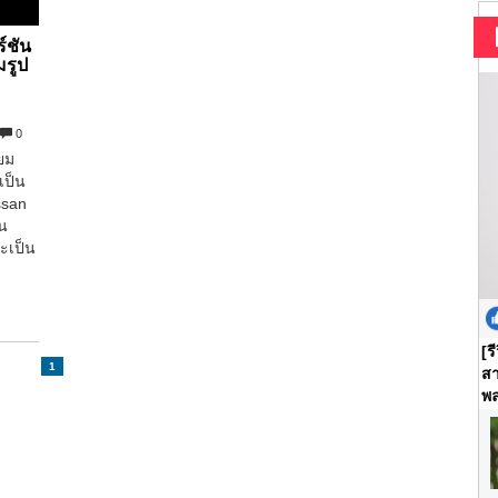
์ชัน
มรูป
0
ยม
เป็น
ssan
วน
ะเป็น
[ร
1
สา
พล