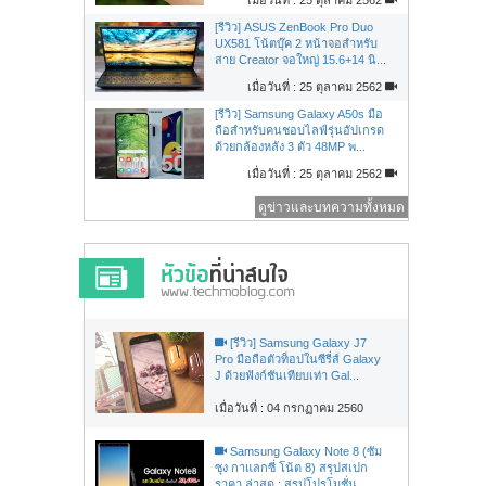
[รีวิว] ASUS ZenBook Pro Duo
UX581 โน้ตบุ๊ค 2 หน้าจอสำหรับ
สาย Creator จอใหญ่ 15.6+14 นิ...
เมื่อวันที่ : 25 ตุลาคม 2562
[รีวิว] Samsung Galaxy A50s มือ
ถือสำหรับคนชอบไลฟ์รุ่นอัปเกรด
ด้วยกล้องหลัง 3 ตัว 48MP พ...
เมื่อวันที่ : 25 ตุลาคม 2562
ดูข่าวและบทความทั้งหมด
[รีวิว] Samsung Galaxy J7
Pro มือถือตัวท็อปในซีรี่ส์ Galaxy
J ด้วยฟังก์ชันเทียบเท่า Gal...
เมื่อวันที่ : 04 กรกฏาคม 2560
Samsung Galaxy Note 8 (ซัม
ซุง กาแลกซี่ โน้ต 8) สรุปสเปก
ราคา ล่าสุด : สรุปโปรโมชั่น