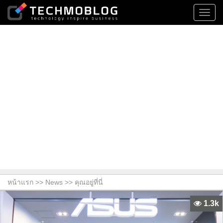
Toggl
navig
หน้าแรก >>
News
>> คุณอยู่ที่นี่
1.3k