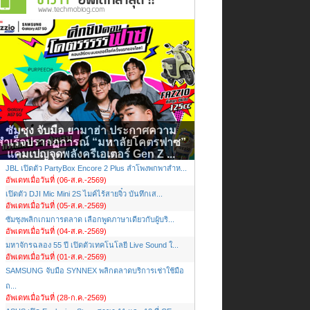
ซัมซุง จับมือ ยามาฮ่า ประกาศความ
สำเร็จปรากฏการณ์ “มหาลัยโคตรฟาซ”
แคมเปญจุดพลังครีเอเตอร์ Gen Z ...
JBL เปิดตัว PartyBox Encore 2 Plus ลำโพงพกพาสำห...
อัพเดทเมื่อวันที่ (06-ส.ค.-2569)
เปิดตัว DJI Mic Mini 2S ไมค์ไร้สายจิ๋ว บันทึกเส...
อัพเดทเมื่อวันที่ (05-ส.ค.-2569)
ซัมซุงพลิกเกมการตลาด เลือกพูดภาษาเดียวกับผู้บริ...
อัพเดทเมื่อวันที่ (04-ส.ค.-2569)
มหาจักรฉลอง 55 ปี เปิดตัวเทคโนโลยี Live Sound ใ...
อัพเดทเมื่อวันที่ (01-ส.ค.-2569)
SAMSUNG จับมือ SYNNEX พลิกตลาดบริการเช่าใช้มือ
ถ...
อัพเดทเมื่อวันที่ (28-ก.ค.-2569)