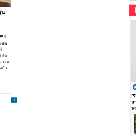
ุ่น
ี
0
มชัด
ร์
ิษัท
ำความ
ดตัว
[ร
1
สา
พล