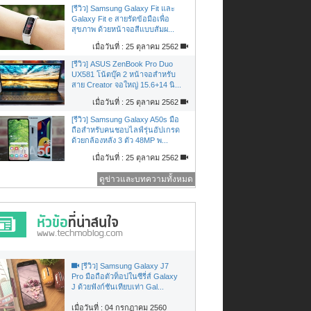
[รีวิว] Samsung Galaxy Fit และ
Galaxy Fit e สายรัดข้อมือเพื่อ
สุขภาพ ด้วยหน้าจอสีแบบสัมผ...
เมื่อวันที่ : 25 ตุลาคม 2562
[รีวิว] ASUS ZenBook Pro Duo
UX581 โน้ตบุ๊ค 2 หน้าจอสำหรับ
สาย Creator จอใหญ่ 15.6+14 นิ...
เมื่อวันที่ : 25 ตุลาคม 2562
[รีวิว] Samsung Galaxy A50s มือ
ถือสำหรับคนชอบไลฟ์รุ่นอัปเกรด
ด้วยกล้องหลัง 3 ตัว 48MP พ...
เมื่อวันที่ : 25 ตุลาคม 2562
ดูข่าวและบทความทั้งหมด
[รีวิว] Samsung Galaxy J7
Pro มือถือตัวท็อปในซีรี่ส์ Galaxy
J ด้วยฟังก์ชันเทียบเท่า Gal...
เมื่อวันที่ : 04 กรกฏาคม 2560