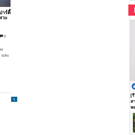
ร์ตี้
งหวะ
0
ox
ล และ
[ร
1
สา
พล