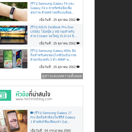
[รีวิว] Samsung Galaxy Fit และ
Galaxy Fit e สายรัดข้อมือเพื่อ
สุขภาพ ด้วยหน้าจอสีแบบสัมผ...
เมื่อวันที่ : 25 ตุลาคม 2562
[รีวิว] ASUS ZenBook Pro Duo
UX581 โน้ตบุ๊ค 2 หน้าจอสำหรับ
สาย Creator จอใหญ่ 15.6+14 นิ...
เมื่อวันที่ : 25 ตุลาคม 2562
[รีวิว] Samsung Galaxy A50s มือ
ถือสำหรับคนชอบไลฟ์รุ่นอัปเกรด
ด้วยกล้องหลัง 3 ตัว 48MP พ...
เมื่อวันที่ : 25 ตุลาคม 2562
ดูข่าวและบทความทั้งหมด
[รีวิว] Samsung Galaxy J7
Pro มือถือตัวท็อปในซีรี่ส์ Galaxy
J ด้วยฟังก์ชันเทียบเท่า Gal...
เมื่อวันที่ : 04 กรกฏาคม 2560