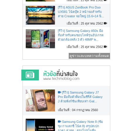
[รีวิว] ASUS ZenBook Pro Duo
UX581 โน้ตบุ๊ค 2 หน้าจอสำหรับ
สาย Creator จอใหญ่ 15.6+14 นิ...
เมื่อวันที่ : 25 ตุลาคม 2562
[รีวิว] Samsung Galaxy A50s มือ
ถือสำหรับคนชอบไลฟ์รุ่นอัปเกรด
ด้วยกล้องหลัง 3 ตัว 48MP พ...
เมื่อวันที่ : 25 ตุลาคม 2562
ดูข่าวและบทความทั้งหมด
[รีวิว] Samsung Galaxy J7
Pro มือถือตัวท็อปในซีรี่ส์ Galaxy
J ด้วยฟังก์ชันเทียบเท่า Gal...
เมื่อวันที่ : 04 กรกฏาคม 2560
Samsung Galaxy Note 8 (ซัม
ซุง กาแลกซี่ โน้ต 8) สรุปสเปก
ราคา ล่าสุด : สรุปโปรโมชั่น