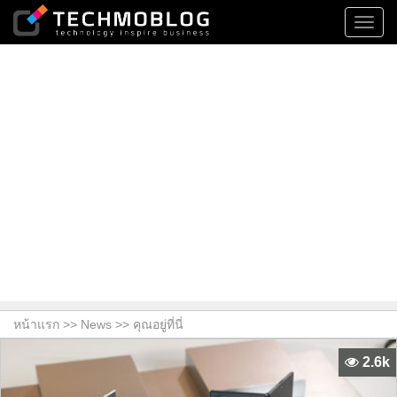
Toggl
navig
หน้าแรก >>
News
>> คุณอยู่ที่นี่
2.6k