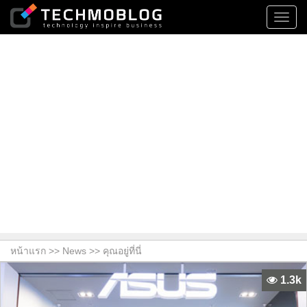
Toggl
navig
หน้าแรก >>
News
>> คุณอยู่ที่นี่
1.3k