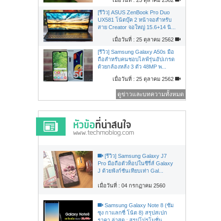
[รีวิว] ASUS ZenBook Pro Duo
UX581 โน้ตบุ๊ค 2 หน้าจอสำหรับ
สาย Creator จอใหญ่ 15.6+14 นิ...
เมื่อวันที่ : 25 ตุลาคม 2562
[รีวิว] Samsung Galaxy A50s มือ
ถือสำหรับคนชอบไลฟ์รุ่นอัปเกรด
ด้วยกล้องหลัง 3 ตัว 48MP พ...
เมื่อวันที่ : 25 ตุลาคม 2562
ดูข่าวและบทความทั้งหมด
[รีวิว] Samsung Galaxy J7
Pro มือถือตัวท็อปในซีรี่ส์ Galaxy
J ด้วยฟังก์ชันเทียบเท่า Gal...
เมื่อวันที่ : 04 กรกฏาคม 2560
Samsung Galaxy Note 8 (ซัม
ซุง กาแลกซี่ โน้ต 8) สรุปสเปก
ราคา ล่าสุด : สรุปโปรโมชั่น