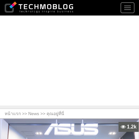
Toggl
navig
หน้าแรก >>
News
>> คุณอยู่ที่นี่
1.2k