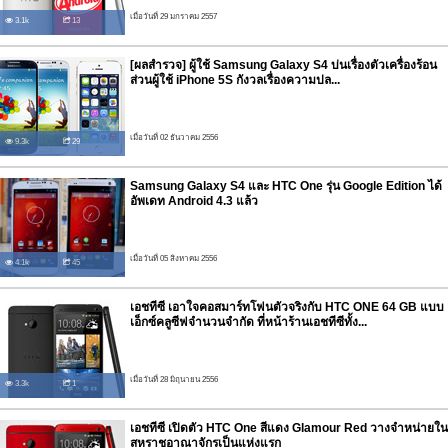
เมื่อวันที่ 29 มกราคม 2557
3.1k
13
[ผลสำรวจ] ผู้ใช้ Samsung Galaxy S4 บ่นเรื่องตัวเครื่องร้อน
ส่วนผู้ใช้ iPhone 5S กังวลเรื่องความปล...
เมื่อวันที่ 02 ธันวาคม 2556
9.3k
29
Samsung Galaxy S4 และ HTC One รุ่น Google Edition ได้
อัพเดท Android 4.3 แล้ว
เมื่อวันที่ 05 สิงหาคม 2556
4.1k
45
เอชทีซี เอาใจคอสมาร์ทโฟนตัวจริงกับ HTC ONE 64 GB แบบ
เอ็กซ์คลูซีฟจำนวนจำกัด ที่หน้าร้านเอชทีซีทั้ง...
เมื่อวันที่ 28 มิถุนายน 2556
3.3k
1
เอชทีซี เปิดตัว HTC One สีแดง Glamour Red วางจำหน่ายใน
สหราชอาณาจักรเป็นแห่งแรก