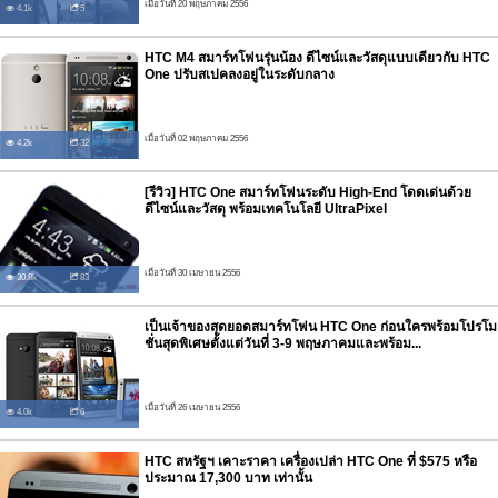
เมื่อวันที่ 20 พฤษภาคม 2556
4.1k
5
HTC M4 สมาร์ทโฟนรุ่นน้อง ดีไซน์และวัสดุแบบเดียวกับ HTC
One ปรับสเปคลงอยู่ในระดับกลาง
เมื่อวันที่ 02 พฤษภาคม 2556
4.2k
32
[รีวิว] HTC One สมาร์ทโฟนระดับ High-End โดดเด่นด้วย
ดีไซน์และวัสดุ พร้อมเทคโนโลยี UltraPixel
เมื่อวันที่ 30 เมษายน 2556
30.8k
83
เป็นเจ้าของสุดยอดสมาร์ทโฟน HTC One ก่อนใครพร้อมโปรโม
ชั่นสุดพิเศษตั้งแต่วันที่ 3-9 พฤษภาคมและพร้อม...
เมื่อวันที่ 26 เมษายน 2556
4.0k
6
HTC สหรัฐฯ เคาะราคา เครื่องเปล่า HTC One ที่ $575 หรือ
ประมาณ 17,300 บาท เท่านั้น