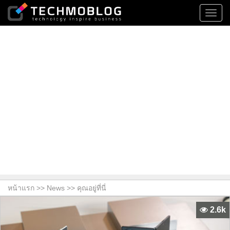
Toggl
navig
หน้าแรก >>
News
>> คุณอยู่ที่นี่
2.6k