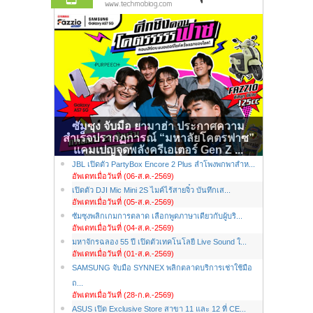
ซัมซุง จับมือ ยามาฮ่า ประกาศความ
สำเร็จปรากฏการณ์ “มหาลัยโคตรฟาซ”
แคมเปญจุดพลังครีเอเตอร์ Gen Z ...
JBL เปิดตัว PartyBox Encore 2 Plus ลำโพงพกพาสำห...
อัพเดทเมื่อวันที่ (06-ส.ค.-2569)
เปิดตัว DJI Mic Mini 2S ไมค์ไร้สายจิ๋ว บันทึกเส...
อัพเดทเมื่อวันที่ (05-ส.ค.-2569)
ซัมซุงพลิกเกมการตลาด เลือกพูดภาษาเดียวกับผู้บริ...
อัพเดทเมื่อวันที่ (04-ส.ค.-2569)
มหาจักรฉลอง 55 ปี เปิดตัวเทคโนโลยี Live Sound ใ...
อัพเดทเมื่อวันที่ (01-ส.ค.-2569)
SAMSUNG จับมือ SYNNEX พลิกตลาดบริการเช่าใช้มือ
ถ...
อัพเดทเมื่อวันที่ (28-ก.ค.-2569)
ASUS เปิด Exclusive Store สาขา 11 และ 12 ที่ CE...