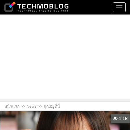
Toggl
navig
หน้าแรก >>
News
>> คุณอยู่ที่นี่
1.1k