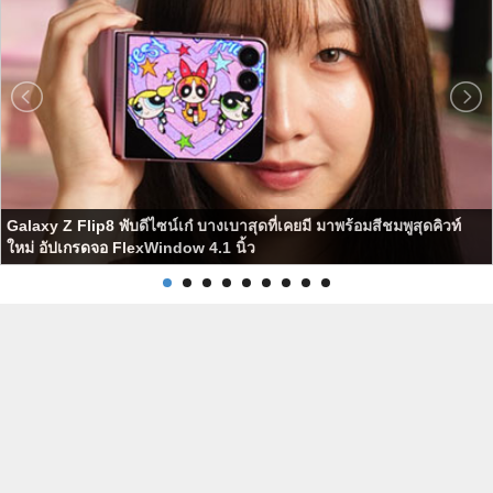
Galaxy Z Flip8 พับดีไซน์เก๋ บางเบาสุดที่เคยมี มาพร้อมสีชมพูสุดคิวท์
ใหม่ อัปเกรดจอ FlexWindow 4.1 นิ้ว