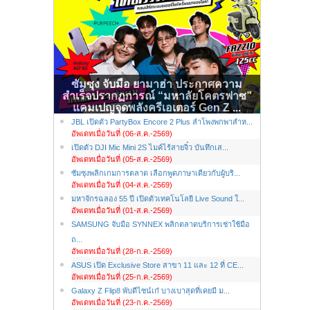
ซัมซุง จับมือ ยามาฮ่า ประกาศความ
สำเร็จปรากฏการณ์ “มหาลัยโคตรฟาซ”
แคมเปญจุดพลังครีเอเตอร์ Gen Z ...
JBL เปิดตัว PartyBox Encore 2 Plus ลำโพงพกพาสำห...
อัพเดทเมื่อวันที่ (06-ส.ค.-2569)
เปิดตัว DJI Mic Mini 2S ไมค์ไร้สายจิ๋ว บันทึกเส...
อัพเดทเมื่อวันที่ (05-ส.ค.-2569)
ซัมซุงพลิกเกมการตลาด เลือกพูดภาษาเดียวกับผู้บริ...
อัพเดทเมื่อวันที่ (04-ส.ค.-2569)
มหาจักรฉลอง 55 ปี เปิดตัวเทคโนโลยี Live Sound ใ...
อัพเดทเมื่อวันที่ (01-ส.ค.-2569)
SAMSUNG จับมือ SYNNEX พลิกตลาดบริการเช่าใช้มือ
ถ...
อัพเดทเมื่อวันที่ (28-ก.ค.-2569)
ASUS เปิด Exclusive Store สาขา 11 และ 12 ที่ CE...
อัพเดทเมื่อวันที่ (25-ก.ค.-2569)
Galaxy Z Flip8 พับดีไซน์เก๋ บางเบาสุดที่เคยมี ม...
อัพเดทเมื่อวันที่ (23-ก.ค.-2569)