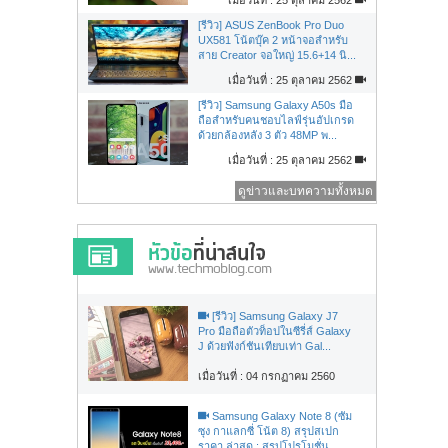
[รีวิว] ASUS ZenBook Pro Duo
UX581 โน้ตบุ๊ค 2 หน้าจอสำหรับ
สาย Creator จอใหญ่ 15.6+14 นิ...
เมื่อวันที่ : 25 ตุลาคม 2562
[รีวิว] Samsung Galaxy A50s มือ
ถือสำหรับคนชอบไลฟ์รุ่นอัปเกรด
ด้วยกล้องหลัง 3 ตัว 48MP พ...
เมื่อวันที่ : 25 ตุลาคม 2562
ดูข่าวและบทความทั้งหมด
[รีวิว] Samsung Galaxy J7
Pro มือถือตัวท็อปในซีรี่ส์ Galaxy
J ด้วยฟังก์ชันเทียบเท่า Gal...
เมื่อวันที่ : 04 กรกฏาคม 2560
Samsung Galaxy Note 8 (ซัม
ซุง กาแลกซี่ โน้ต 8) สรุปสเปก
ราคา ล่าสุด : สรุปโปรโมชั่น