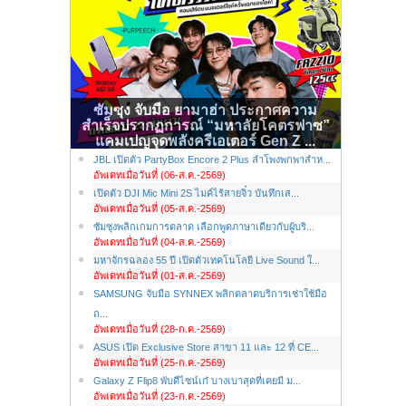
ซัมซุง จับมือ ยามาฮ่า ประกาศความ
สำเร็จปรากฏการณ์ “มหาลัยโคตรฟาซ”
แคมเปญจุดพลังครีเอเตอร์ Gen Z ...
JBL เปิดตัว PartyBox Encore 2 Plus ลำโพงพกพาสำห...
อัพเดทเมื่อวันที่ (06-ส.ค.-2569)
เปิดตัว DJI Mic Mini 2S ไมค์ไร้สายจิ๋ว บันทึกเส...
อัพเดทเมื่อวันที่ (05-ส.ค.-2569)
ซัมซุงพลิกเกมการตลาด เลือกพูดภาษาเดียวกับผู้บริ...
อัพเดทเมื่อวันที่ (04-ส.ค.-2569)
มหาจักรฉลอง 55 ปี เปิดตัวเทคโนโลยี Live Sound ใ...
อัพเดทเมื่อวันที่ (01-ส.ค.-2569)
SAMSUNG จับมือ SYNNEX พลิกตลาดบริการเช่าใช้มือ
ถ...
อัพเดทเมื่อวันที่ (28-ก.ค.-2569)
ASUS เปิด Exclusive Store สาขา 11 และ 12 ที่ CE...
อัพเดทเมื่อวันที่ (25-ก.ค.-2569)
Galaxy Z Flip8 พับดีไซน์เก๋ บางเบาสุดที่เคยมี ม...
อัพเดทเมื่อวันที่ (23-ก.ค.-2569)