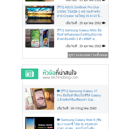
[รีวิว] ASUS ZenBook Pro Duo
UX581 โน้ตบุ๊ค 2 หน้าจอสำหรับ
สาย Creator จอใหญ่ 15.6+14 นิ...
เมื่อวันที่ : 25 ตุลาคม 2562
[รีวิว] Samsung Galaxy A50s มือ
ถือสำหรับคนชอบไลฟ์รุ่นอัปเกรด
ด้วยกล้องหลัง 3 ตัว 48MP พ...
เมื่อวันที่ : 25 ตุลาคม 2562
ดูข่าวและบทความทั้งหมด
[รีวิว] Samsung Galaxy J7
Pro มือถือตัวท็อปในซีรี่ส์ Galaxy
J ด้วยฟังก์ชันเทียบเท่า Gal...
เมื่อวันที่ : 04 กรกฏาคม 2560
Samsung Galaxy Note 8 (ซัม
ซุง กาแลกซี่ โน้ต 8) สรุปสเปก
ราคา ล่าสุด : สรุปโปรโมชั่น