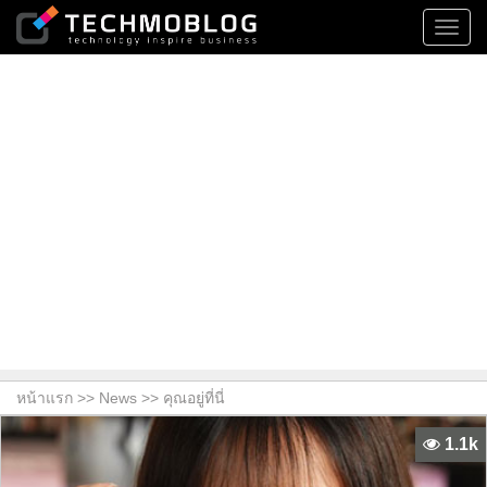
Toggl
navig
หน้าแรก >>
News
>> คุณอยู่ที่นี่
1.1k