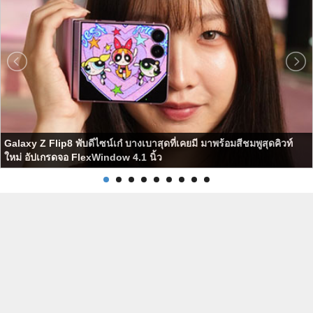
Galaxy Z Flip8 พับดีไซน์เก๋ บางเบาสุดที่เคยมี มาพร้อมสีชมพูสุดคิวท์
ใหม่ อัปเกรดจอ FlexWindow 4.1 นิ้ว