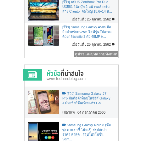
[รีวิว] ASUS ZenBook Pro Duo
UX581 โน้ตบุ๊ค 2 หน้าจอสำหรับ
สาย Creator จอใหญ่ 15.6+14 นิ...
เมื่อวันที่ : 25 ตุลาคม 2562
[รีวิว] Samsung Galaxy A50s มือ
ถือสำหรับคนชอบไลฟ์รุ่นอัปเกรด
ด้วยกล้องหลัง 3 ตัว 48MP พ...
เมื่อวันที่ : 25 ตุลาคม 2562
ดูข่าวและบทความทั้งหมด
[รีวิว] Samsung Galaxy J7
Pro มือถือตัวท็อปในซีรี่ส์ Galaxy
J ด้วยฟังก์ชันเทียบเท่า Gal...
เมื่อวันที่ : 04 กรกฏาคม 2560
Samsung Galaxy Note 8 (ซัม
ซุง กาแลกซี่ โน้ต 8) สรุปสเปก
ราคา ล่าสุด : สรุปโปรโมชั่น
Sam...