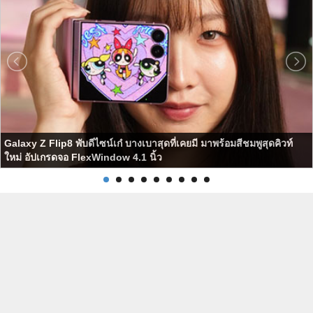
Galaxy Z Flip8 พับดีไซน์เก๋ บางเบาสุดที่เคยมี มาพร้อมสีชมพูสุดคิวท์
ใหม่ อัปเกรดจอ FlexWindow 4.1 นิ้ว