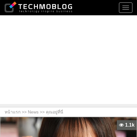
Toggl
navig
หน้าแรก >>
News
>> คุณอยู่ที่นี่
1.1k