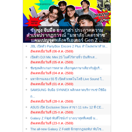
ซัมซุง จับมือ ยามาฮ่า ประกาศความ
สำเร็จปรากฏการณ์ “มหาลัยโคตรฟาซ”
แคมเปญจุดพลังครีเอเตอร์ Gen Z ...
JBL เปิดตัว PartyBox Encore 2 Plus ลำโพงพกพาสำห...
อัพเดทเมื่อวันที่ (06-ส.ค.-2569)
เปิดตัว DJI Mic Mini 2S ไมค์ไร้สายจิ๋ว บันทึกเส...
อัพเดทเมื่อวันที่ (05-ส.ค.-2569)
ซัมซุงพลิกเกมการตลาด เลือกพูดภาษาเดียวกับผู้บริ...
อัพเดทเมื่อวันที่ (04-ส.ค.-2569)
มหาจักรฉลอง 55 ปี เปิดตัวเทคโนโลยี Live Sound ใ...
อัพเดทเมื่อวันที่ (01-ส.ค.-2569)
SAMSUNG จับมือ SYNNEX พลิกตลาดบริการเช่าใช้มือ
ถ...
อัพเดทเมื่อวันที่ (28-ก.ค.-2569)
ASUS เปิด Exclusive Store สาขา 11 และ 12 ที่ CE...
อัพเดทเมื่อวันที่ (25-ก.ค.-2569)
Galaxy Z Flip8 พับดีไซน์เก๋ บางเบาสุดที่เคยมี ม...
อัพเดทเมื่อวันที่ (23-ก.ค.-2569)
The all-new Galaxy Z Fold8 ฉีกทุกกฎจอพับ! พับไซ...