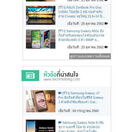
[รีวิว] ASUS ZenBook Pro Duo
UX581 โน้ตบุ๊ค 2 หน้าจอสำหรับ
สาย Creator จอใหญ่ 15.6+14 นิ...
เมื่อวันที่ : 25 ตุลาคม 2562
[รีวิว] Samsung Galaxy A50s มือ
ถือสำหรับคนชอบไลฟ์รุ่นอัปเกรด
ด้วยกล้องหลัง 3 ตัว 48MP พ...
เมื่อวันที่ : 25 ตุลาคม 2562
ดูข่าวและบทความทั้งหมด
[รีวิว] Samsung Galaxy J7
Pro มือถือตัวท็อปในซีรี่ส์ Galaxy
J ด้วยฟังก์ชันเทียบเท่า Gal...
เมื่อวันที่ : 04 กรกฏาคม 2560
Samsung Galaxy Note 8 (ซัม
ซุง กาแลกซี่ โน้ต 8) สรุปสเปก
ราคา ล่าสุด : สรุปโปรโมชั่น