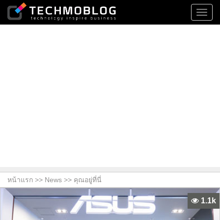
Toggl
navig
หน้าแรก >>
News
>> คุณอยู่ที่นี่
1.1k