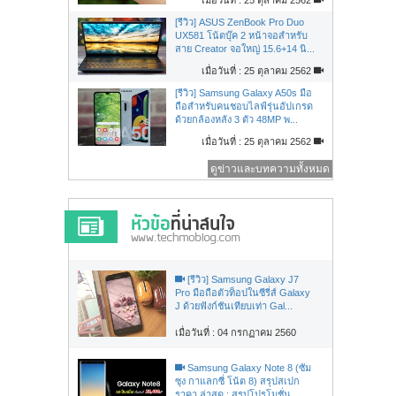
[รีวิว] ASUS ZenBook Pro Duo
UX581 โน้ตบุ๊ค 2 หน้าจอสำหรับ
สาย Creator จอใหญ่ 15.6+14 นิ...
เมื่อวันที่ : 25 ตุลาคม 2562
[รีวิว] Samsung Galaxy A50s มือ
ถือสำหรับคนชอบไลฟ์รุ่นอัปเกรด
ด้วยกล้องหลัง 3 ตัว 48MP พ...
เมื่อวันที่ : 25 ตุลาคม 2562
ดูข่าวและบทความทั้งหมด
[รีวิว] Samsung Galaxy J7
Pro มือถือตัวท็อปในซีรี่ส์ Galaxy
J ด้วยฟังก์ชันเทียบเท่า Gal...
เมื่อวันที่ : 04 กรกฏาคม 2560
Samsung Galaxy Note 8 (ซัม
ซุง กาแลกซี่ โน้ต 8) สรุปสเปก
ราคา ล่าสุด : สรุปโปรโมชั่น