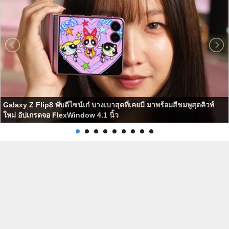
Galaxy Z Flip8 พับดีไซน์เก๋ บางเบาสุดที่เคยมี มาพร้อมสีชมพูสุดคิวท์
ใหม่ อัปเกรดจอ FlexWindow 4.1 นิ้ว