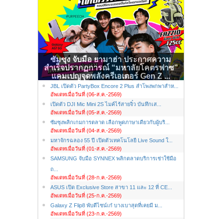
ซัมซุง จับมือ ยามาฮ่า ประกาศความ
สำเร็จปรากฏการณ์ “มหาลัยโคตรฟาซ”
แคมเปญจุดพลังครีเอเตอร์ Gen Z ...
JBL เปิดตัว PartyBox Encore 2 Plus ลำโพงพกพาสำห...
อัพเดทเมื่อวันที่ (06-ส.ค.-2569)
เปิดตัว DJI Mic Mini 2S ไมค์ไร้สายจิ๋ว บันทึกเส...
อัพเดทเมื่อวันที่ (05-ส.ค.-2569)
ซัมซุงพลิกเกมการตลาด เลือกพูดภาษาเดียวกับผู้บริ...
อัพเดทเมื่อวันที่ (04-ส.ค.-2569)
มหาจักรฉลอง 55 ปี เปิดตัวเทคโนโลยี Live Sound ใ...
อัพเดทเมื่อวันที่ (01-ส.ค.-2569)
SAMSUNG จับมือ SYNNEX พลิกตลาดบริการเช่าใช้มือ
ถ...
อัพเดทเมื่อวันที่ (28-ก.ค.-2569)
ASUS เปิด Exclusive Store สาขา 11 และ 12 ที่ CE...
อัพเดทเมื่อวันที่ (25-ก.ค.-2569)
Galaxy Z Flip8 พับดีไซน์เก๋ บางเบาสุดที่เคยมี ม...
อัพเดทเมื่อวันที่ (23-ก.ค.-2569)