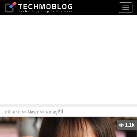
Toggl
navig
หน้าแรก >>
News
>> คุณอยู่ที่นี่
1.1k