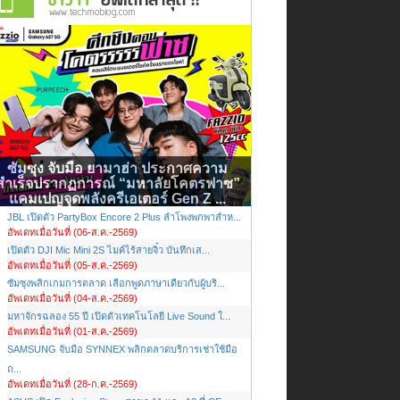
ซัมซุง จับมือ ยามาฮ่า ประกาศความ
สำเร็จปรากฏการณ์ “มหาลัยโคตรฟาซ”
แคมเปญจุดพลังครีเอเตอร์ Gen Z ...
JBL เปิดตัว PartyBox Encore 2 Plus ลำโพงพกพาสำห...
อัพเดทเมื่อวันที่ (06-ส.ค.-2569)
เปิดตัว DJI Mic Mini 2S ไมค์ไร้สายจิ๋ว บันทึกเส...
อัพเดทเมื่อวันที่ (05-ส.ค.-2569)
ซัมซุงพลิกเกมการตลาด เลือกพูดภาษาเดียวกับผู้บริ...
อัพเดทเมื่อวันที่ (04-ส.ค.-2569)
มหาจักรฉลอง 55 ปี เปิดตัวเทคโนโลยี Live Sound ใ...
อัพเดทเมื่อวันที่ (01-ส.ค.-2569)
SAMSUNG จับมือ SYNNEX พลิกตลาดบริการเช่าใช้มือ
ถ...
อัพเดทเมื่อวันที่ (28-ก.ค.-2569)