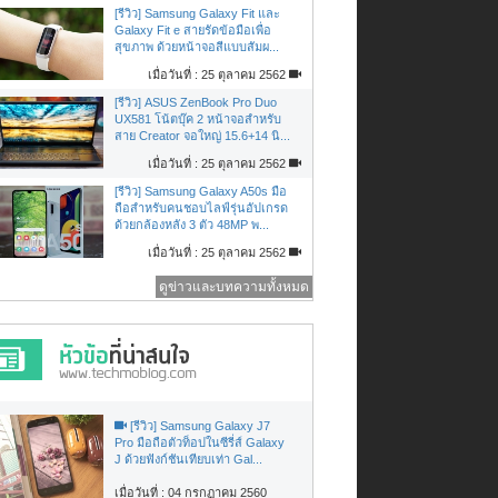
[รีวิว] Samsung Galaxy Fit และ
Galaxy Fit e สายรัดข้อมือเพื่อ
สุขภาพ ด้วยหน้าจอสีแบบสัมผ...
เมื่อวันที่ : 25 ตุลาคม 2562
[รีวิว] ASUS ZenBook Pro Duo
UX581 โน้ตบุ๊ค 2 หน้าจอสำหรับ
สาย Creator จอใหญ่ 15.6+14 นิ...
เมื่อวันที่ : 25 ตุลาคม 2562
[รีวิว] Samsung Galaxy A50s มือ
ถือสำหรับคนชอบไลฟ์รุ่นอัปเกรด
ด้วยกล้องหลัง 3 ตัว 48MP พ...
เมื่อวันที่ : 25 ตุลาคม 2562
ดูข่าวและบทความทั้งหมด
[รีวิว] Samsung Galaxy J7
Pro มือถือตัวท็อปในซีรี่ส์ Galaxy
J ด้วยฟังก์ชันเทียบเท่า Gal...
เมื่อวันที่ : 04 กรกฏาคม 2560