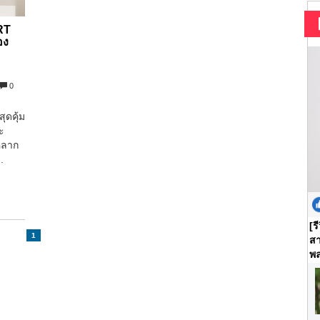
RT
อง
0
ุดคุ้ม
ะ
หลาก
.
[ร
1
สา
พล