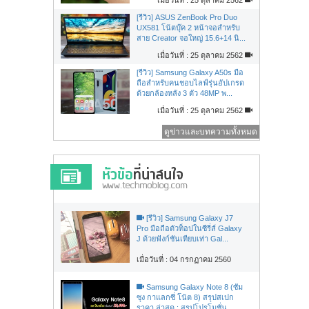
[รีวิว] ASUS ZenBook Pro Duo
UX581 โน้ตบุ๊ค 2 หน้าจอสำหรับ
สาย Creator จอใหญ่ 15.6+14 นิ...
เมื่อวันที่ : 25 ตุลาคม 2562
[รีวิว] Samsung Galaxy A50s มือ
ถือสำหรับคนชอบไลฟ์รุ่นอัปเกรด
ด้วยกล้องหลัง 3 ตัว 48MP พ...
เมื่อวันที่ : 25 ตุลาคม 2562
ดูข่าวและบทความทั้งหมด
[รีวิว] Samsung Galaxy J7
Pro มือถือตัวท็อปในซีรี่ส์ Galaxy
J ด้วยฟังก์ชันเทียบเท่า Gal...
เมื่อวันที่ : 04 กรกฏาคม 2560
Samsung Galaxy Note 8 (ซัม
ซุง กาแลกซี่ โน้ต 8) สรุปสเปก
ราคา ล่าสุด : สรุปโปรโมชั่น