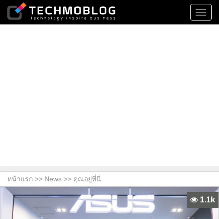
Toggl
navig
หน้าแรก >>
News
>> คุณอยู่ที่นี่
1.1k