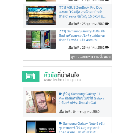
[รีวิว] ASUS ZenBook Pro Duo
UX581 โน้ตบุ๊ค 2 หน้าจอสำหรับ
สาย Creator จอใหญ่ 15.6+14 นิ...
เมื่อวันที่ : 25 ตุลาคม 2562
[รีวิว] Samsung Galaxy A50s มือ
ถือสำหรับคนชอบไลฟ์รุ่นอัปเกรด
ด้วยกล้องหลัง 3 ตัว 48MP พ...
เมื่อวันที่ : 25 ตุลาคม 2562
ดูข่าวและบทความทั้งหมด
[รีวิว] Samsung Galaxy J7
Pro มือถือตัวท็อปในซีรี่ส์ Galaxy
J ด้วยฟังก์ชันเทียบเท่า Gal...
เมื่อวันที่ : 04 กรกฏาคม 2560
Samsung Galaxy Note 8 (ซัม
ซุง กาแลกซี่ โน้ต 8) สรุปสเปก
ราคา ล่าสุด : สรุปโปรโมชั่น