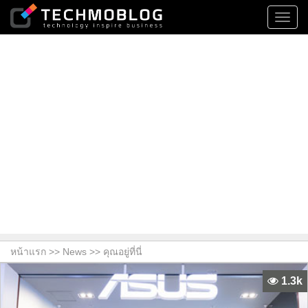
Toggl
navig
หน้าแรก >>
News
>> คุณอยู่ที่นี่
1.3k