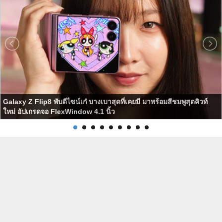
Galaxy Z Flip8 พับดีไซน์เก๋ บางเบาสุดที่เคยมี มาพร้อมสีชมพูสุดคิวท์
ใหม่ อัปเกรดจอ FlexWindow 4.1 นิ้ว