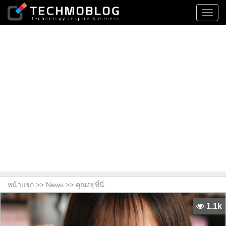
Toggl
navig
หน้าแรก >>
News
>> คุณอยู่ที่นี่
1.1k