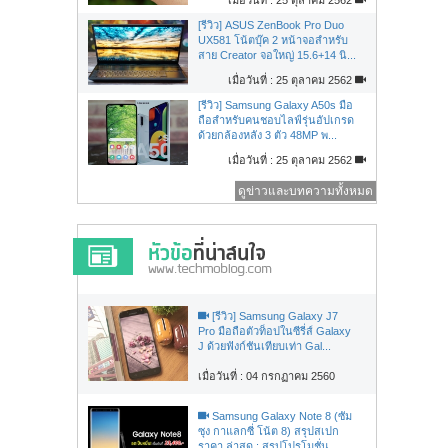
[รีวิว] ASUS ZenBook Pro Duo
UX581 โน้ตบุ๊ค 2 หน้าจอสำหรับ
สาย Creator จอใหญ่ 15.6+14 นิ...
เมื่อวันที่ : 25 ตุลาคม 2562
[รีวิว] Samsung Galaxy A50s มือ
ถือสำหรับคนชอบไลฟ์รุ่นอัปเกรด
ด้วยกล้องหลัง 3 ตัว 48MP พ...
เมื่อวันที่ : 25 ตุลาคม 2562
ดูข่าวและบทความทั้งหมด
[รีวิว] Samsung Galaxy J7
Pro มือถือตัวท็อปในซีรี่ส์ Galaxy
J ด้วยฟังก์ชันเทียบเท่า Gal...
เมื่อวันที่ : 04 กรกฏาคม 2560
Samsung Galaxy Note 8 (ซัม
ซุง กาแลกซี่ โน้ต 8) สรุปสเปก
ราคา ล่าสุด : สรุปโปรโมชั่น