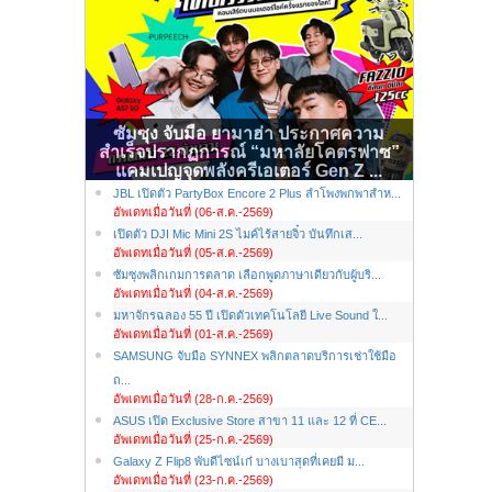
ซัมซุง จับมือ ยามาฮ่า ประกาศความ
สำเร็จปรากฏการณ์ “มหาลัยโคตรฟาซ”
แคมเปญจุดพลังครีเอเตอร์ Gen Z ...
JBL เปิดตัว PartyBox Encore 2 Plus ลำโพงพกพาสำห...
อัพเดทเมื่อวันที่ (06-ส.ค.-2569)
เปิดตัว DJI Mic Mini 2S ไมค์ไร้สายจิ๋ว บันทึกเส...
อัพเดทเมื่อวันที่ (05-ส.ค.-2569)
ซัมซุงพลิกเกมการตลาด เลือกพูดภาษาเดียวกับผู้บริ...
อัพเดทเมื่อวันที่ (04-ส.ค.-2569)
มหาจักรฉลอง 55 ปี เปิดตัวเทคโนโลยี Live Sound ใ...
อัพเดทเมื่อวันที่ (01-ส.ค.-2569)
SAMSUNG จับมือ SYNNEX พลิกตลาดบริการเช่าใช้มือ
ถ...
อัพเดทเมื่อวันที่ (28-ก.ค.-2569)
ASUS เปิด Exclusive Store สาขา 11 และ 12 ที่ CE...
อัพเดทเมื่อวันที่ (25-ก.ค.-2569)
Galaxy Z Flip8 พับดีไซน์เก๋ บางเบาสุดที่เคยมี ม...
อัพเดทเมื่อวันที่ (23-ก.ค.-2569)