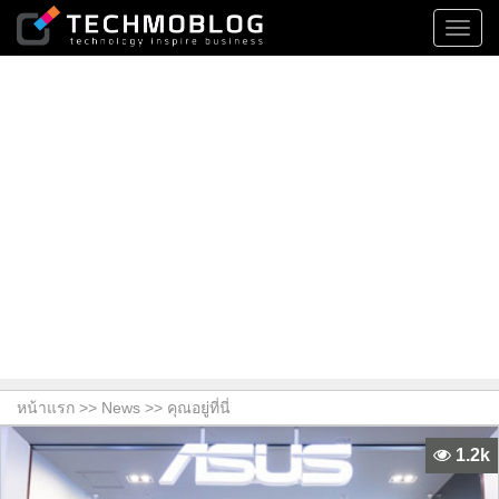
Toggl
navig
หน้าแรก >>
News
>> คุณอยู่ที่นี่
1.2k