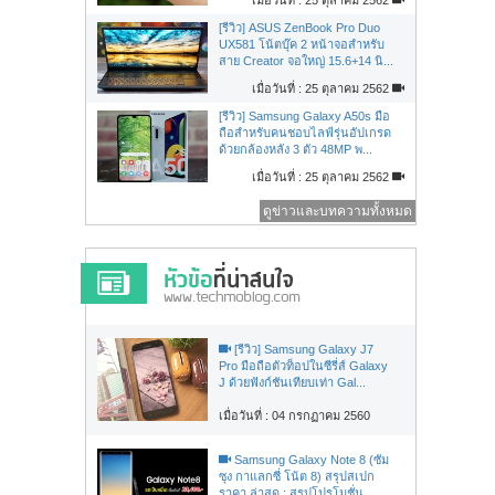
[รีวิว] ASUS ZenBook Pro Duo
UX581 โน้ตบุ๊ค 2 หน้าจอสำหรับ
สาย Creator จอใหญ่ 15.6+14 นิ...
เมื่อวันที่ : 25 ตุลาคม 2562
[รีวิว] Samsung Galaxy A50s มือ
ถือสำหรับคนชอบไลฟ์รุ่นอัปเกรด
ด้วยกล้องหลัง 3 ตัว 48MP พ...
เมื่อวันที่ : 25 ตุลาคม 2562
ดูข่าวและบทความทั้งหมด
[รีวิว] Samsung Galaxy J7
Pro มือถือตัวท็อปในซีรี่ส์ Galaxy
J ด้วยฟังก์ชันเทียบเท่า Gal...
เมื่อวันที่ : 04 กรกฏาคม 2560
Samsung Galaxy Note 8 (ซัม
ซุง กาแลกซี่ โน้ต 8) สรุปสเปก
ราคา ล่าสุด : สรุปโปรโมชั่น