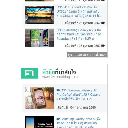
[รีวิว] ASUS ZenBook Pro Duo
UX581 โน้ตบุ๊ค 2 หน้าจอสำหรับ
สาย Creator จอใหญ่ 15.6+14 นิ...
เมื่อวันที่ : 25 ตุลาคม 2562
[รีวิว] Samsung Galaxy A50s มือ
ถือสำหรับคนชอบไลฟ์รุ่นอัปเกรด
ด้วยกล้องหลัง 3 ตัว 48MP พ...
เมื่อวันที่ : 25 ตุลาคม 2562
ดูข่าวและบทความทั้งหมด
[รีวิว] Samsung Galaxy J7
Pro มือถือตัวท็อปในซีรี่ส์ Galaxy
J ด้วยฟังก์ชันเทียบเท่า Gal...
เมื่อวันที่ : 04 กรกฏาคม 2560
Samsung Galaxy Note 8 (ซัม
ซุง กาแลกซี่ โน้ต 8) สรุปสเปก
ราคา ล่าสุด : สรุปโปรโมชั่น