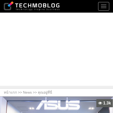
Toggl
navig
หน้าแรก >>
News
>> คุณอยู่ที่นี่
1.3k